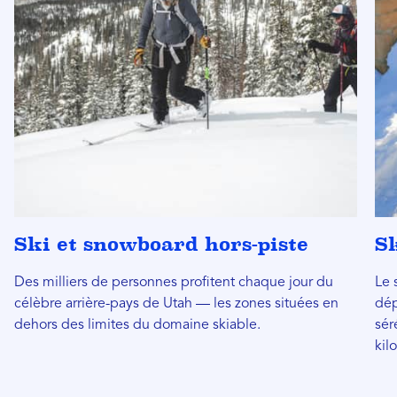
Ski et snowboard hors-piste
Sk
Des milliers de personnes profitent chaque jour du
Le 
célèbre arrière-pays de Utah — les zones situées en
dép
dehors des limites du domaine skiable.
sér
kil