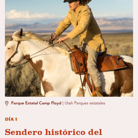
Parque Estatal Camp Floyd
|
Utah Parques estatales
Día 1
Sendero histórico del