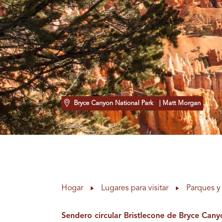
Bryce Canyon National Park
| Matt Morgan
Hogar
Lugares para visitar
Parques y 
Sendero circular Bristlecone de Bryce Cany