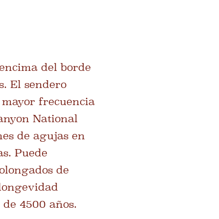
 encima del borde
s. El sendero
n mayor frecuencia
Canyon National
nes de agujas en
as. Puede
rolongados de
 longevidad
 de 4500 años.