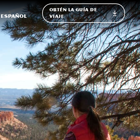
OBTÉN LA GUÍA DE
 en el sitio
ternar Internacional
Español
VIAJE