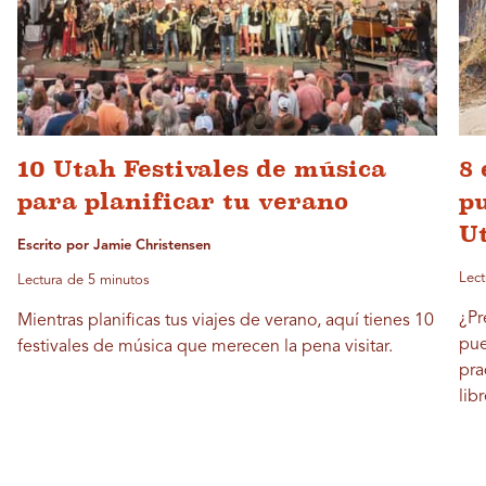
10 Utah Festivales de música
8 
para planificar tu verano
pu
U
Escrito por Jamie Christensen
Lect
Lectura de 5 minutos
¿Pr
Mientras planificas tus viajes de verano, aquí tienes 10
pue
festivales de música que merecen la pena visitar.
pra
lib