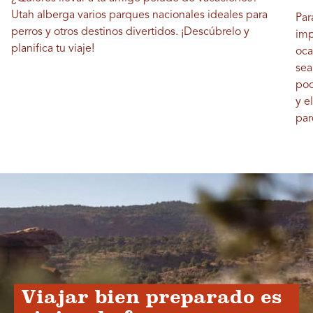
Utah alberga varios parques nacionales ideales para
Par
perros y otros destinos divertidos. ¡Descúbrelo y
imp
planifica tu viaje!
oca
sea
poc
y e
par
Viajar bien preparado es