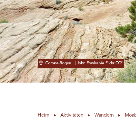
Corona-Bogen
| John Fowler via Flickr CC*
Heim
Aktivitäten
Wandern
Moab