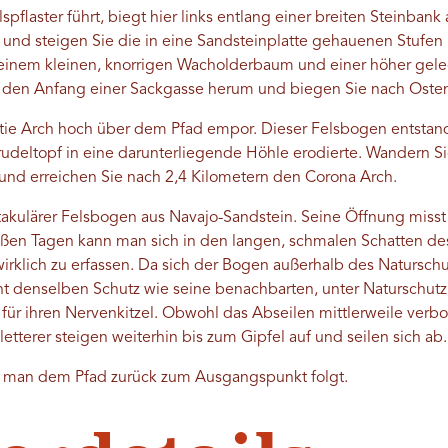
spflaster führt, biegt hier links entlang einer breiten Steinbank
il und steigen Sie die in eine Sandsteinplatte gehauenen Stufen 
u einem kleinen, knorrigen Wacholderbaum und einer höher gel
m den Anfang einer Sackgasse herum und biegen Sie nach Osten
tie Arch hoch über dem Pfad empor. Dieser Felsbogen entstand,
trudeltopf in eine darunterliegende Höhle erodierte. Wandern Si
und erreichen Sie nach 2,4 Kilometern den Corona Arch.
takulärer Felsbogen aus Navajo-Sandstein. Seine Öffnung misst 
ißen Tagen kann man sich in den langen, schmalen Schatten d
irklich zu erfassen. Da sich der Bogen außerhalb des Natursch
icht denselben Schutz wie seine benachbarten, unter Naturschu
für ihren Nervenkitzel. Obwohl das Abseilen mittlerweile verbo
tterer steigen weiterhin bis zum Gipfel auf und seilen sich ab.
man dem Pfad zurück zum Ausgangspunkt folgt.