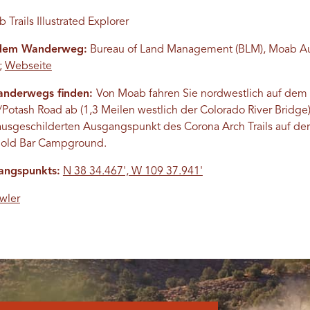
Trails Illustrated Explorer
 dem Wanderweg:
Bureau of Land Management (BLM), Moab Au
;
Webseite
anderwegs finden:
Von Moab fahren Sie nordwestlich auf de
9/Potash Road ab (1,3 Meilen westlich der Colorado River Bridge
sgeschilderten Ausgangspunkt des Corona Arch Trails auf der r
old Bar Campground.
angspunkts:
N 38 34.467', W 109 37.941'
wler