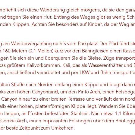
fiehlt sich diese Wanderung gleich morgens, da sie den gan
und tragen Sie einen Hut. Entlang des Weges gibt es wenig Sch
nden Klippen. Achten Sie besonders auf Kinder, da der Weg a
 am Wanderweganfang rechts vom Parkplatz. Der Pfad führt ste
wa 160 Metern (0,1 Meilen) kurz vor den Bahngleisen einen Kas
n Sie sich ein und überqueren Sie die Gleise. Züge transporti
kas größtem Kalivorkommen. Kali, das als Wasserenthärter und
 anschließend verarbeitet und per LKW und Bahn transportier
 alten Straße nach Norden entlang einer Klippe und biegt dann
links zum hohen Canyonrand, um den Pinto Arch, einen Felsboge
n Canyon hinauf zu einer breiten Terrasse und verläuft dann nor
rhalb einer hohen, plattenförmigen Klippe liegt. Wandern Sie üb
 langen, an Pfosten befestigten Stahlseil. Nach etwa 1,1 Kilome
en Corona Arch, einen imposanten Felsbogen über dem Bootleg
der beste Zeitpunkt zum Umkehren.