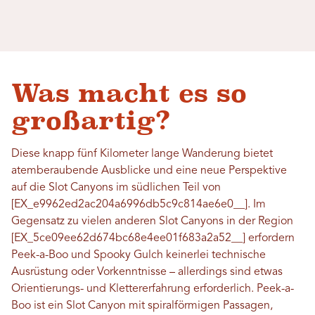
Was macht es so
großartig?
Diese knapp fünf Kilometer lange Wanderung bietet
atemberaubende Ausblicke und eine neue Perspektive
auf die Slot Canyons im südlichen Teil von
[EX_e9962ed2ac204a6996db5c9c814ae6e0__]. Im
Gegensatz zu vielen anderen Slot Canyons in der Region
[EX_5ce09ee62d674bc68e4ee01f683a2a52__] erfordern
Peek-a-Boo und Spooky Gulch keinerlei technische
Ausrüstung oder Vorkenntnisse – allerdings sind etwas
Orientierungs- und Klettererfahrung erforderlich. Peek-a-
Boo ist ein Slot Canyon mit spiralförmigen Passagen,