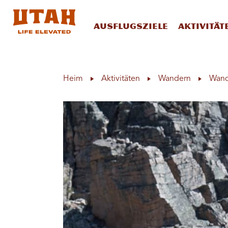
Ausflugsziele
Aktivität
Skip to content
Heim
Aktivitäten
Wandern
Wand