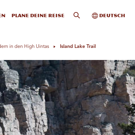
Website-Suche
Toggle Intern
en
Plane deine Reise
Deutsch
ern in den High Uintas
Island Lake Trail