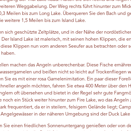
r weiteren Weggabelung. Der Weg rechts führt hinunter zum Midd
e 0,3 Meilen bis zum Long Lake. Überqueren Sie den Bach und g
 weitere 1,5 Meilen bis zum Island Lake.
 sich geschützte Zeltplätze, und in der Nähe der nordöstliche
Der Island Lake ist malerisch, mit seinen hohen Klippen, die en
e diese Klippen nun vom anderen Seeufer aus betrachten oder se
t haben.
ellen machen das Angeln unberechenbar. Diese Fische ernähren
assergarnelen und beißen nicht so leicht auf Trockenfliegen w
Sie es mit einer rosa Garnelenimitation. Ein paar dieser Forell
schneller angeln möchten, fahren Sie etwa 400 Meter über den 
nglern oft übersehen und bietet in der Regel sehr gute Fangmög
ie noch ein Stück weiter hinunter zum Fire Lake, wo das Angeln 
stark frequentiert, da er in steilem, felsigem Gelände liegt; Ca
te Angelgewässer in der näheren Umgebung sind der Duck Lake
n Sie einen friedlichen Sonnenuntergang genießen oder von de