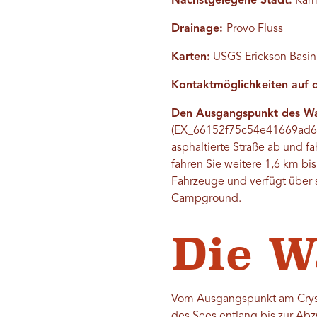
Nächstgelegene Stadt:
Kama
Drainage:
Provo Fluss
Karten:
USGS Erickson Basin;
Kontaktmöglichkeiten au
Den Ausgangspunkt des Wa
(EX_66152f75c54e41669ad6212
asphaltierte Straße ab und f
fahren Sie weitere 1,6 km b
Fahrzeuge und verfügt über s
Campground.
Die 
Vom Ausgangspunkt am Crysta
des Sees entlang bis zur Abz