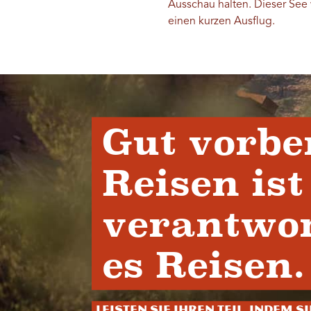
Ausschau halten. Dieser See w
einen kurzen Ausflug.
Gut vorbe
Reisen ist
verantwor
es Reisen.
Leisten Sie Ihren Teil, indem S