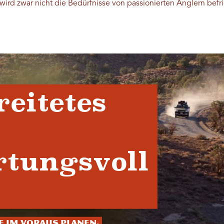
ird zwar nicht die Bedürfnisse von passionierten Anglern befrie
reitetes
tungsvoll
ie im Voraus planen.