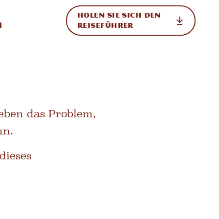
HOLEN SIE SICH DEN
ternational
h
REISEFÜHRER
heben das Problem,
nn.
dieses