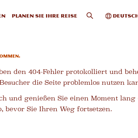
Website-Suche
Toggle In
en
Planen Sie Ihre Reise
Deutsc
kommen.
ben den 404-Fehler protokolliert und be
Besucher die Seite problemlos nutzen ka
rch und genießen Sie einen Moment lang 
 bevor Sie Ihren Weg fortsetzen.