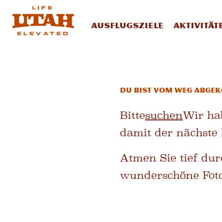
Ausflugsziele
Aktivität
Skip to content
Du bist vom Weg abge
Bitte
suchen
Wir ha
damit der nächste 
Atmen Sie tief du
wunderschöne Foto,