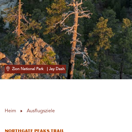
Zion National Park
| Jay Dash
Heim
Ausflugsziele
Northgate Peaks Trail