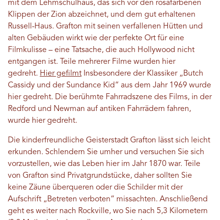
mit dem Lehmschulhaus, das sich vor den rosafarbenen
Klippen der Zion abzeichnet, und dem gut erhaltenen
Russell-Haus. Grafton mit seinen verfallenen Hütten und
alten Gebäuden wirkt wie der perfekte Ort für eine
Filmkulisse – eine Tatsache, die auch Hollywood nicht
entgangen ist. Teile mehrerer Filme wurden hier
gedreht.
Hier gefilmt
Insbesondere der Klassiker „Butch
Cassidy und der Sundance Kid“ aus dem Jahr 1969 wurde
hier gedreht. Die berühmte Fahrradszene des Films, in der
Redford und Newman auf antiken Fahrrädern fahren,
wurde hier gedreht.
Die kinderfreundliche Geisterstadt Grafton lässt sich leicht
erkunden. Schlendern Sie umher und versuchen Sie sich
vorzustellen, wie das Leben hier im Jahr 1870 war. Teile
von Grafton sind Privatgrundstücke, daher sollten Sie
keine Zäune überqueren oder die Schilder mit der
Aufschrift „Betreten verboten“ missachten. Anschließend
geht es weiter nach Rockville, wo Sie nach 5,3 Kilometern