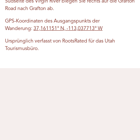
Südseite des Virgin River biegen Sie rechts auf die Grafton
Road nach Grafton ab.
GPS-Koordinaten des Ausgangspunkts der
Wanderung:
37,161151° N, -113,037713° W
Ursprünglich verfasst von RootsRated für das Utah
Tourismusbüro.