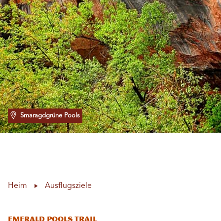
Smaragdgrüne Pools
Heim
Ausflugsziele
Emerald Pools Trail