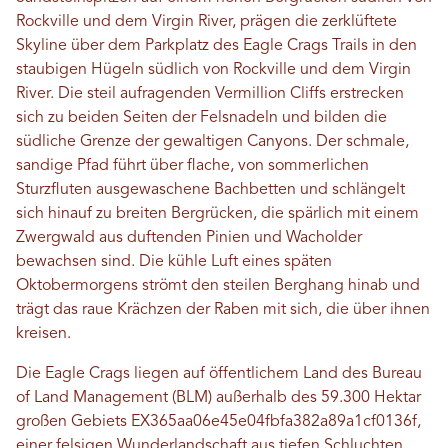
Rockville und dem Virgin River, prägen die zerklüftete
Skyline über dem Parkplatz des Eagle Crags Trails in den
staubigen Hügeln südlich von Rockville und dem Virgin
River. Die steil aufragenden Vermillion Cliffs erstrecken
sich zu beiden Seiten der Felsnadeln und bilden die
südliche Grenze der gewaltigen Canyons. Der schmale,
sandige Pfad führt über flache, von sommerlichen
Sturzfluten ausgewaschene Bachbetten und schlängelt
sich hinauf zu breiten Bergrücken, die spärlich mit einem
Zwergwald aus duftenden Pinien und Wacholder
bewachsen sind. Die kühle Luft eines späten
Oktobermorgens strömt den steilen Berghang hinab und
trägt das raue Krächzen der Raben mit sich, die über ihnen
kreisen.
Die Eagle Crags liegen auf öffentlichem Land des Bureau
of Land Management (BLM) außerhalb des 59.300 Hektar
großen Gebiets EX365aa06e45e04fbfa382a89a1cf0136f,
einer felsigen Wunderlandschaft aus tiefen Schluchten,