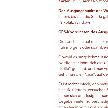
Karten:
USGS Arches-Nationalp
Den Ausgangspunkt des Wa
hinein, bis sich die Straße g
Parkplatz Windows.
GPS-Koordinaten des Ausg
Die Landschaft auf dieser kur
früh morgens oder spät abend
Obwohl es umgekehrt aussieh
Nordfenster lohnt sich ein k
„Brille“ genannt, und man v
sieht man die „Nase“, auf der 
Es ist recht einfach, den ma
hinaufzuklettern. Versuchen 
haben sich dort festgesessen
Gegebenheiten zu beschädige
Ihnen leicht vom Kopf, sobal