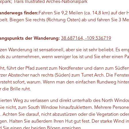
ark; Trails Illustrated Arches-Nationalpark
nderwegs finden:
Fahren Sie 9,2 Meilen (ca. 14,8 km) auf der 
abelt. Biegen Sie rechts (Richtung Osten) ab und fahren Sie 3 Me
angspunkts der Wanderung:
38.687164, -109.536719
zen Wanderung ist sensationell, aber sie ist sehr beliebt. Es e
s zu unternehmen, wenn weniger los ist und Sie eher einen Par
t, führt der Pfad zuerst zum Nordfenster und dann zum Südf
urzer Abstecher nach rechts (Süden) zum Turret Arch. Die Fens
ersteht sofort, warum. Wenn man den einfachen Rundweg hinte
die Brille ruht.
rkierten Weg zu verlassen und direkt unterhalb des North Windo
Sie nicht, zum South Window hinaufzuklettern. Mehrere Persone
. Achten Sie darauf, nicht abzustürzen oder die Vegetation oder
n. Halten Sie außerdem Ihren Hut gut fest. Der starke Wind i
d Sie einen der beiden Bögen erreichen.