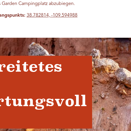
ls Garden Campingplatz abzubiegen.
angspunkts:
38.782814, -109.594988
reitetes
tungsvoll