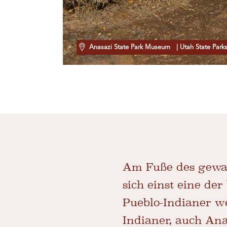
Anasazi State Park Museum
| Utah State Park
Am Fuße des gewal
sich einst eine de
Pueblo-Indianer we
Indianer, auch Ana