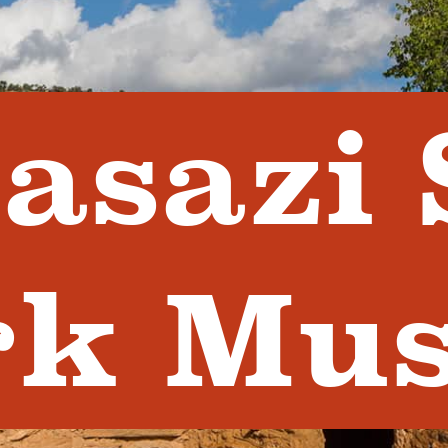
asazi 
rk Mu