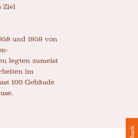
 Ziel
958 und 1959 von
on-
n legten zumeist
rbeiten im
fast 100 Gebäude
use.