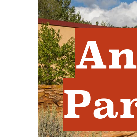
An
Pa