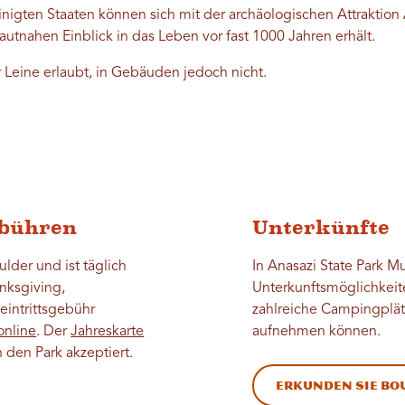
nigten Staaten können sich mit der archäologischen Attraktio
utnahen Einblick in das Leben vor fast 1000 Jahren erhält.
r Leine erlaubt, in Gebäuden jedoch nicht.
ebühren
Unterkünfte
lder und ist täglich
In Anasazi State Park M
anksgiving,
Unterkunftsmöglichkeite
eintrittsgebühr
zahlreiche Campingplätz
online
. Der
Jahreskarte
aufnehmen können.
in den Park akzeptiert.
Erkunden Sie Bo