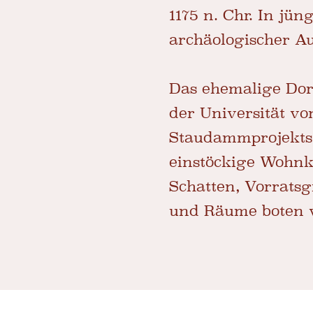
1175 n. Chr. In jün
archäologischer A
Das ehemalige Dor
der Universität v
Staudammprojekts 
einstöckige Wohnk
Schatten, Vorrats
und Räume boten v