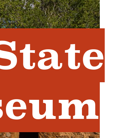
State
seum