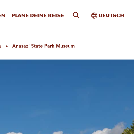
Website-Suche
Toggle Intern
en
Plane deine Reise
Deutsch
s
Anasazi State Park Museum