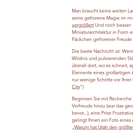
Man braucht keine weiten La
seine gefrorene Magie im mi
vergrößert
Und noch besser: S
Miniaturarchitektur in Form e
Päckchen gefrorener Freude i
Die beste Nachricht ist: We
Wildnis und pulsierenden Stä
überall dort, wo es schneit,
Elemente eines großartigen 
nur wenige Schritte vor Ihrer
City
”)
Beginnen Sie mit Recherche 
Vorfreude hinzu (war das gera
bevor...), eine Prise Frustr
gelingt Ihnen ein Foto eines 
„
Warum hat Utah den größt