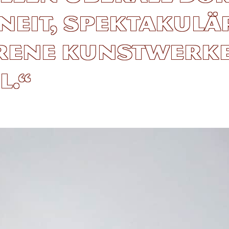
neit, spektakulä
rene Kunstwerk
l.“