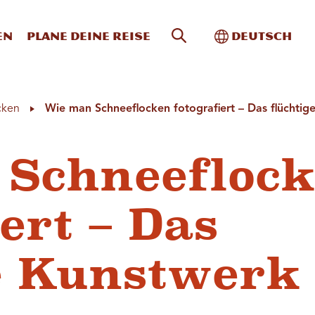
Website-Suche
Toggle Intern
en
Plane deine Reise
Deutsch
cken
Wie man Schneeflocken fotografiert – Das flüchtig
 Schneefloc
ert – Das
e Kunstwerk