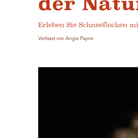
der Natu
Erleben Sie Schneeflocken m
Verfasst von Angie Payne