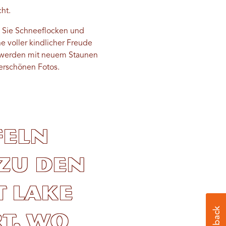
cht.
 Sie Schneeflocken und
he voller kindlicher Freude
e werden mit neuem Staunen
erschönen Fotos.
feln
zu den
t Lake
rt, wo