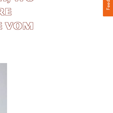
re
e vom