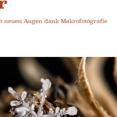
r
it neuen Augen dank Makrofotografie