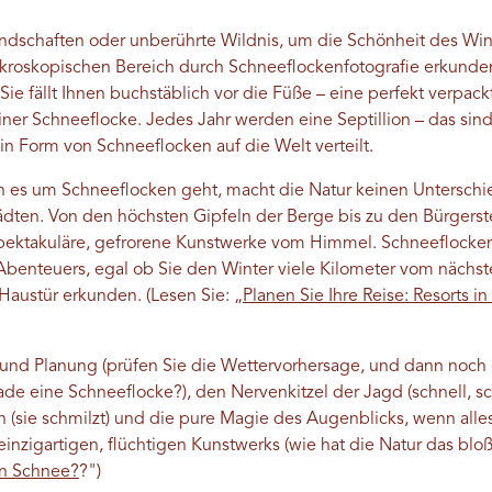
ndschaften oder unberührte Wildnis, um die Schönheit des Win
kroskopischen Bereich durch Schneeflockenfotografie erkunden
ie fällt Ihnen buchstäblich vor die Füße – eine perfekt verpa
iner Schneeflocke. Jedes Jahr werden eine Septillion – das sind
n Form von Schneeflocken auf die Welt verteilt.
nn es um Schneeflocken geht, macht die Natur keinen Unterschi
dten. Von den höchsten Gipfeln der Berge bis zu den Bürgerste
 spektakuläre, gefrorene Kunstwerke vom Himmel. Schneeflockenf
Abenteuers, egal ob Sie den Winter viele Kilometer vom nächs
 Haustür erkunden. (Lesen Sie: „
Planen Sie Ihre Reise: Resorts i
und Planung (prüfen Sie die Wettervorhersage, und dann noch 
de eine Schneeflocke?), den Nervenkitzel der Jagd (schnell, sch
ation (sie schmilzt) und die pure Magie des Augenblicks, wenn a
einzigartigen, flüchtigen Kunstwerks (wie hat die Natur das bloß 
en Schnee?
?")