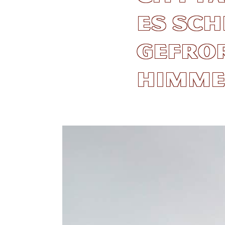
es sch
gefro
Himme