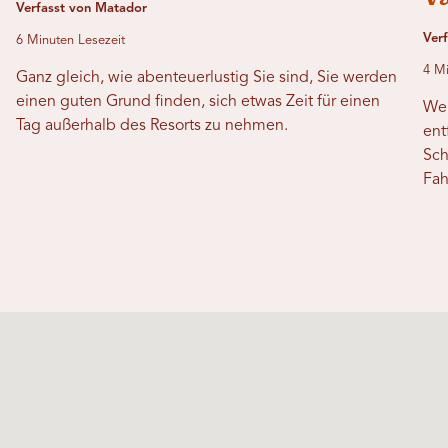
Verfasst von Matador
Ver
6 Minuten Lesezeit
4 Mi
Ganz gleich, wie abenteuerlustig Sie sind, Sie werden
einen guten Grund finden, sich etwas Zeit für einen
Wen
Tag außerhalb des Resorts zu nehmen.
ent
Sch
Fah