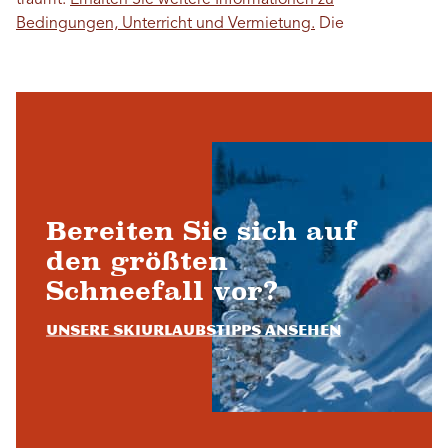
träumt.
Erhalten Sie weitere Informationen zu
Bedingungen, Unterricht und Vermietung.
Die
Bereiten Sie sich auf
den größten
Schneefall vor?
Unsere Skiurlaubstipps ansehen