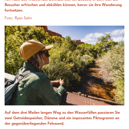
Besucher erfrischen und abkühlen können, bevor sie ihre Wanderung
fortsetzen.
Foto: Ryan Salm
Auf dem drei Meilen langen Weg zu den Wasserfällen passieren Sie
zwei Getreidespeicher, Dämme und ein imposantes Piktogramm an
der gegenüberliegenden Felswand.