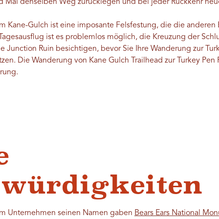
nd Mal denselben Weg zurücklegen und bei jeder Rückkehr ne
 Kane-Gulch ist eine imposante Felsfestung, die die anderen 
en Tagesausflug ist es problemlos möglich, die Kreuzung der Sc
ie Junction Ruin besichtigen, bevor Sie Ihre Wanderung zur Tu
tzen. Die Wanderung von Kane Gulch Trailhead zur Turkey Pen R
rung.
e
swürdigkeiten
 dem Unternehmen seinen Namen gaben
Bears Ears National Mo