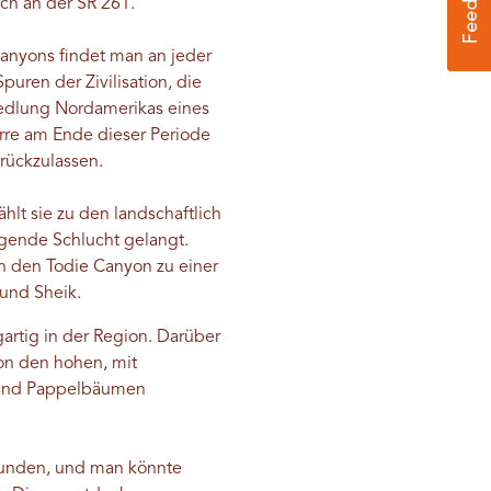
ch an der SR 261.
anyons findet man an jeder
ren der Zivilisation, die
iedlung Nordamerikas eines
ürre am Ende dieser Periode
rückzulassen.
ählt sie zu den landschaftlich
agende Schlucht gelangt.
h den Todie Canyon zu einer
und Sheik.
gartig in der Region. Darüber
von den hohen, mit
- und Pappelbäumen
rkunden, und man könnte