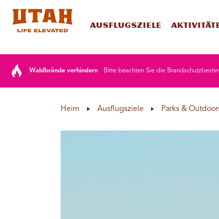
Ausflugsziele
Aktivität
Skip to content
Waldbrände verhindern
Bitte beachten Sie die Brandschutzbesti
Heim
Ausflugsziele
Parks & Outdoor