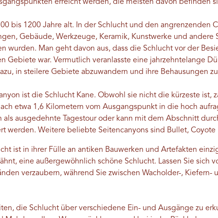
sgangspunkten erreicht werden, die meisten davon befinden si
00 bis 1200 Jahre alt. In der Schlucht und den angrenzenden C
ngen, Gebäude, Werkzeuge, Keramik, Kunstwerke und andere Spu
sen wurden. Man geht davon aus, dass die Schlucht vor der Bes
n Gebiete war. Vermutlich veranlasste eine jahrzehntelange D
azu, in steilere Gebiete abzuwandern und ihre Behausungen zu
nyon ist die Schlucht Kane. Obwohl sie nicht die kürzeste ist, z
s nach etwa 1,6 Kilometern vom Ausgangspunkt in die hoch aufr
 als ausgedehnte Tagestour oder kann mit dem Abschnitt durc
t werden. Weitere beliebte Seitencanyons sind Bullet, Coyote 
ht ist in ihrer Fülle an antiken Bauwerken und Artefakten einzi
erwähnt, eine außergewöhnlich schöne Schlucht. Lassen Sie sich 
änden verzaubern, während Sie zwischen Wacholder-, Kiefern
eiten, die Schlucht über verschiedene Ein- und Ausgänge zu e