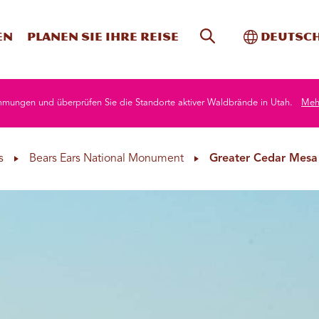
Website-Suche
Toggle In
en
Planen Sie Ihre Reise
Deutsc
mmungen und überprüfen Sie die Standorte aktiver Waldbrände in Utah.
Mehr
s
Bears Ears National Monument
Greater Cedar Mesa