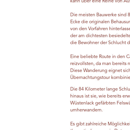
kann über eine Reihe von Au
Die meisten Bauwerke sind 8
Ecke die originalen Behausu
von den Vorfahren hinterlas
der am dichtesten besiedelte
die Bewohner der Schlucht d
Eine beliebte Route in den Ca
reizvollsten, da man bereit
Diese Wanderung eignet sich
Übernachtungstour kombinier
Die 84 Kilometer lange Schluc
hinaus ist sie, wie bereits 
Wüstenlack gefärbten Felsw
umherwandern.
Es gibt zahlreiche Möglichk