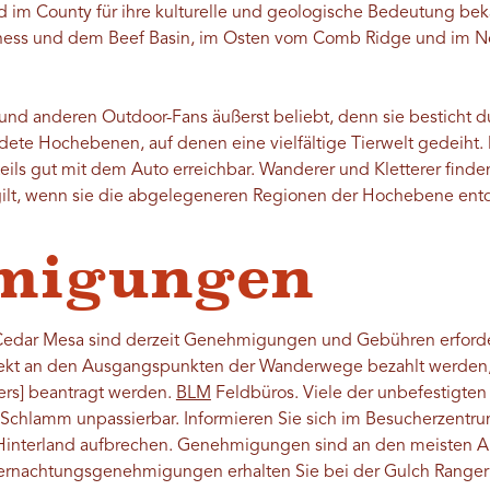
 im County für ihre kulturelle und geologische Bedeutung be
ness und dem Beef Basin, im Osten vom Comb Ridge und im N
.
n und anderen Outdoor-Fans äußerst beliebt, denn sie besticht d
ete Hochebenen, auf denen eine vielfältige Tierwelt gedeiht
teils gut mit dem Auto erreichbar. Wanderer und Kletterer finde
 gilt, wenn sie die abgelegeneren Regionen der Hochebene en
migungen
Cedar Mesa sind derzeit Genehmigungen und Gebühren erforde
kt an den Ausgangspunkten der Wanderwege bezahlt werden,
ers] beantragt werden.
BLM
Feldbüros. Viele der unbefestigten
 Schlamm unpassierbar. Informieren Sie sich im Besucherzentru
ns Hinterland aufbrechen. Genehmigungen sind an den meisten
rnachtungsgenehmigungen erhalten Sie bei der Gulch Ranger St