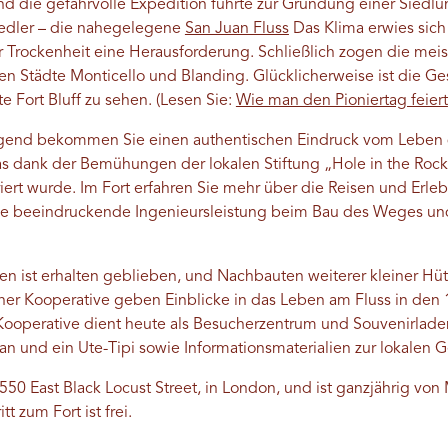
und die gefahrvolle Expedition führte zur Gründung einer Siedl
Siedler – die nahegelegene
San Juan Fluss
Das Klima erwies sich
r Trockenheit eine Herausforderung. Schließlich zogen die mei
n Städte Monticello und Blanding. Glücklicherweise ist die Ges
te Fort Bluff zu sehen. (Lesen Sie:
Wie man den Pioniertag feiert
gend bekommen Sie einen authentischen Eindruck vom Leben d
das dank der Bemühungen der lokalen Stiftung „Hole in the Roc
ert wurde. Im Fort erfahren Sie mehr über die Reisen und Erleb
ie beeindruckende Ingenieursleistung beim Bau des Weges und
en ist erhalten geblieben, und Nachbauten weiterer kleiner Hüt
r Kooperative geben Einblicke in das Leben am Fluss in den 
 Kooperative dient heute als Besucherzentrum und Souvenirlade
 und ein Ute-Tipi sowie Informationsmaterialien zur lokalen G
 550 East Black Locust Street, in London, und ist ganzjährig vo
tt zum Fort ist frei.