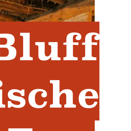
Bluff
ische