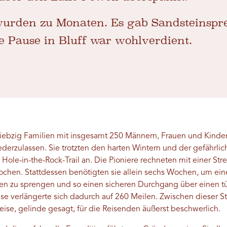
urden zu Monaten. Es gab Sandsteinspr
e Pause in Bluff war wohlverdient.
Siebzig Familien mit insgesamt 250 Männern, Frauen und Kinde
niederzulassen. Sie trotzten den harten Wintern und der gefährl
ole-in-the-Rock-Trail an. Die Pioniere rechneten mit einer St
ochen. Stattdessen benötigten sie allein sechs Wochen, um e
lsen zu sprengen und so einen sicheren Durchgang über einen tü
ise verlängerte sich dadurch auf 260 Meilen. Zwischen dieser 
ise, gelinde gesagt, für die Reisenden äußerst beschwerlich.