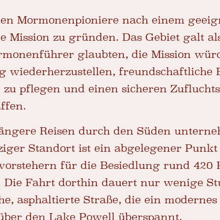
ten Mormonenpioniere nach einem geeig
e Mission zu gründen. Das Gebiet galt als
ormonenführer glaubten, die Mission wür
 wiederherzustellen, freundschaftliche
u pflegen und einen sicheren Zufluchtso
ffen.
 längere Reisen durch den Süden unterne
ziger Standort ist ein abgelegener Punkt 
orstehern für die Besiedlung rund 420 K
 Die Fahrt dorthin dauert nur wenige S
he, asphaltierte Straße, die ein moderne
ber den Lake Powell überspannt.