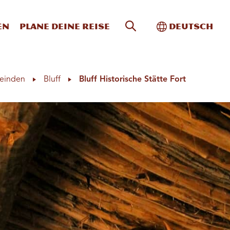
Website-Suche
Toggle Intern
en
Plane deine Reise
Deutsch
einden
Bluff
Bluff Historische Stätte Fort