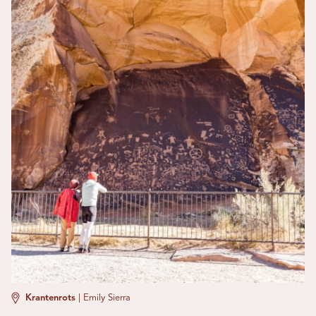
Krantenrots
|
Emily Sierra