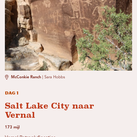
McConkie Ranch
|
Sara Hobbs
Dag 1
Salt Lake City naar
Vernal
173 mijl