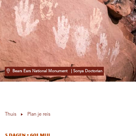
Bears Ears National Monument
| Sonya Doctorian
Thuis
Plan je reis
5 dagen • 601 mijl