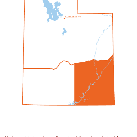
S
A
L
T
L
A
K
E
C
I
T
Y