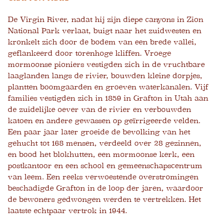
De Virgin River, nadat hij zijn diepe canyons in Zion
National Park verlaat, buigt naar het zuidwesten en
kronkelt zich door de bodem van een brede vallei,
geflankeerd door torenhoge kliffen. Vroege
mormoonse pioniers vestigden zich in de vruchtbare
laaglanden langs de rivier, bouwden kleine dorpjes,
plantten boomgaarden en groeven waterkanalen. Vijf
families vestigden zich in 1859 in Grafton in Utah aan
de zuidelijke oever van de rivier en verbouwden
katoen en andere gewassen op geïrrigeerde velden.
Een paar jaar later groeide de bevolking van het
gehucht tot 168 mensen, verdeeld over 28 gezinnen,
en bood het blokhutten, een mormoonse kerk, een
postkantoor en een school en gemeenschapscentrum
van leem. Een reeks verwoestende overstromingen
beschadigde Grafton in de loop der jaren, waardoor
de bewoners gedwongen werden te vertrekken. Het
laatste echtpaar vertrok in 1944.