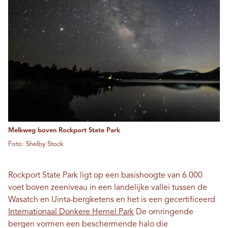
Melkweg boven Rockport State Park
Foto: Shelby Stock
Rockport State Park ligt op een basishoogte van 6.000
voet boven zeeniveau in een landelijke vallei tussen de
Wasatch en Uinta-bergketens en het is een gecertificeerd
Internationaal Donkere Hemel Park
De omringende
bergen vormen een beschermende halo die