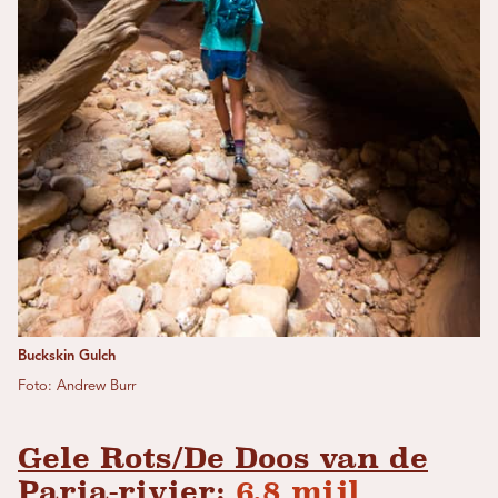
Buckskin Gulch
Foto: Andrew Burr
Gele Rots/De Doos van de
Paria-rivier:
6,8 mijl