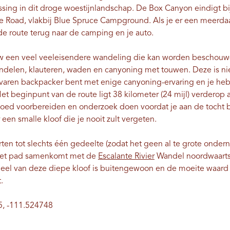
sing in dit droge woestijnlandschap. De Box Canyon eindigt bi
e Road, vlakbij Blue Spruce Campground. Als je er een meerda
de route terug naar de camping en je auto.
llow een veel veeleisendere wandeling die kan worden beschou
andelen, klauteren, waden en canyoning met touwen. Deze is ni
rvaren backpacker bent met enige canyoning-ervaring en je hebt
et beginpunt van de route ligt 38 kilometer (24 mijl) verderop
goed voorbereiden en onderzoek doen voordat je aan de tocht b
n smalle kloof die je nooit zult vergeten.
rten tot slechts één gedeelte (zodat het geen al te grote onder
 het pad samenkomt met de
Escalante Rivier
Wandel noordwaarts 
deel van deze diepe kloof is buitengewoon en de moeite waard om
.
, -111.524748