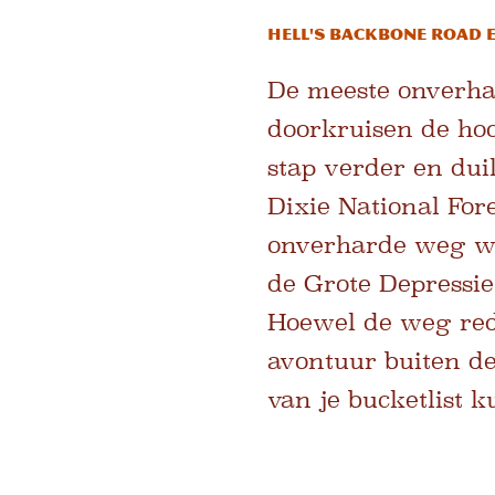
Hell's Backbone Road 
De meeste onverha
doorkruisen de ho
stap verder en dui
Dixie National For
onverharde weg we
de Grote Depressie
Hoewel de weg rede
avontuur buiten de
van je bucketlist k