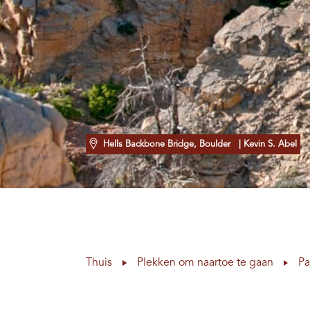
Hells Backbone Bridge, Boulder
| Kevin S. Abel
Thuis
Plekken om naartoe te gaan
Pa