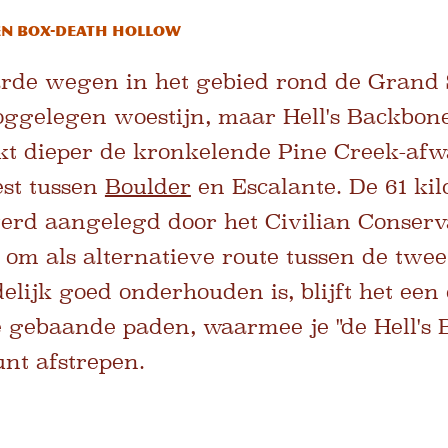
en Box-Death Hollow
rde wegen in het gebied rond de Grand 
oggelegen woestijn, maar Hell's Backbon
kt dieper de kronkelende Pine Creek-afw
est tussen
Boulder
en Escalante. De 61 ki
rd aangelegd door het Civilian Conserva
 om als alternatieve route tussen de twee
lijk goed onderhouden is, blijft het ee
 gebaande paden, waarmee je "de Hell's 
unt afstrepen.