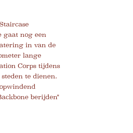
Staircase
e gaat nog een
atering in van de
lometer lange
tion Corps tijdens
 steden te dienen.
n opwindend
Backbone berijden"