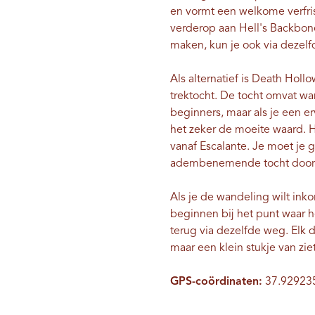
en vormt een welkome verfris
verderop aan Hell's Backbon
maken, kun je ook via dezelf
Als alternatief is Death Ho
trektocht. De tocht omvat w
beginners, maar als je een e
het zeker de moeite waard. H
vanaf Escalante. Je moet je 
adembenemende tocht door ee
Als je de wandeling wilt inko
beginnen bij het punt waar
terug via dezelfde weg. Elk 
maar een klein stukje van ziet
GPS-coördinaten:
37.929235