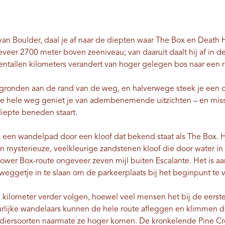
d van Boulder, daal je af naar de diepten waar The Box en Death
veer 2700 meter boven zeeniveau; van daaruit daalt hij af in d
ientallen kilometers verandert van hoger gelegen bos naar een r
e afgronden aan de rand van de weg, en halverwege steek je een
De hele weg geniet je van adembenemende uitzichten – en miss
 diepte beneden staart.
een wandelpad door een kloof dat bekend staat als The Box. H
en mysterieuze, veelkleurige zandstenen kloof die door water in
Lower Box-route ongeveer zeven mijl buiten Escalante. Het is 
jweggetje in te slaan om de parkeerplaats bij het beginpunt te 
5 kilometer verder volgen, hoewel veel mensen het bij de eerst
rlijke wandelaars kunnen de hele route afleggen en klimmen do
 diersoorten naarmate ze hoger komen. De kronkelende Pine Cree