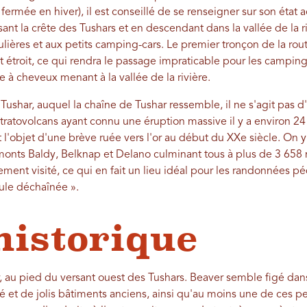
rmée en hiver), il est conseillé de se renseigner sur son état ac
ersant la crête des Tushars et en descendant dans la vallée de la 
lières et aux petits camping-cars. Le premier tronçon de la rou
t étroit, ce qui rendra le passage impraticable pour les camping-
 à cheveux menant à la vallée de la rivière.
ushar, auquel la chaîne de Tushar ressemble, il ne s'agit pas d'
tratovolcans ayant connu une éruption massive il y a environ 24
it l'objet d'une brève ruée vers l'or au début du XXe siècle. On y
onts Baldy, Belknap et Delano culminant tous à plus de 3 658 
ment visité, ce qui en fait un lieu idéal pour les randonnées péde
oule déchaînée ».
historique
 au pied du versant ouest des Tushars. Beaver semble figé dan
t de jolis bâtiments anciens, ainsi qu'au moins une de ces p