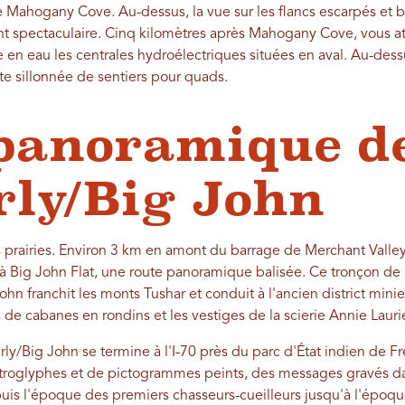
e Mahogany Cove. Au-dessus, la vue sur les flancs escarpés et b
t spectaculaire. Cinq kilomètres après Mahogany Cove, vous at
e en eau les centrales hydroélectriques situées en aval. Au-des
te sillonnée de sentiers pour quads.
panoramique d
ly/Big John
les prairies. Environ 3 km en amont du barrage de Merchant Vall
 Big John Flat, une route panoramique balisée. Ce tronçon de 
 franchit les monts Tushar et conduit à l'ancien district minier
de cabanes en rondins et les vestiges de la scierie Annie Lauri
y/Big John se termine à l'I-70 près du parc d'État indien de Fr
roglyphes et de pictogrammes peints, des messages gravés dan
uis l'époque des premiers chasseurs-cueilleurs jusqu'à l'époqu