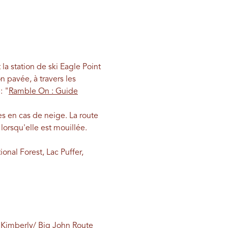
la station de ski Eagle Point
pavée, à travers les
: "
Ramble On : Guide
es en cas de neige. La route
lorsqu'elle est mouillée.
onal Forest, Lac Puffer,
Kimberly/ Big John Route