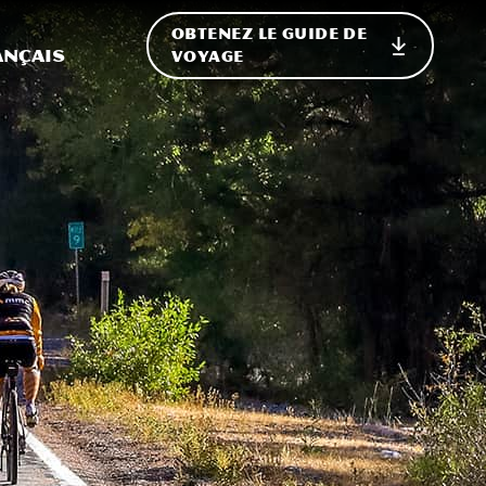
OBTENEZ LE GUIDE DE
ur le site
ler vers l'international
ançais
VOYAGE