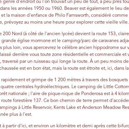
genre d'endroit où l'on trouvait un peu de tout, à peu près tou
dans les années 1950 ou 1960. Beaver est également le lieu de
h, et la maison d'enfance de Philo Farnsworth, considéré comme le
e, prévoyez au moins une heure pour explorer cette vieille ville.
ute 200 Nord (à côté de l'ancien lycée) devient la route 153, cla
 grande église mormone et le camping/parc de caravanes adjac
res plus loin, vous apercevrez le célèbre ancien hippodrome sur
laissé derrière vous toute zone résidentielle et commerciale et
 traversé par un ruisseau qui longe la route. À un peu moins de 
haussée est en bon état, mais la route est étroite et, ici, dans la
e rapidement et grimpe de 1 200 mètres à travers des bosquets
quatre centrales hydroélectriques. Le camping de Little Cotto
orêt nationale ; l'aire de pique-nique de Ponderosa est à 4 kilom
 route forestière 137. Ce bon chemin de terre permet d'accéder 
mpings à Little Reservoir, Kents Lake et Anderson Meadow Reser
ée plus à l'est.
 partir d'ici, et environ un kilomètre et demi après cette bifurc