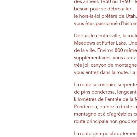
des années 1950 ou 1960 – le 
besoin pour se débrouiller… 
le hors-la-loi préféré de Uta
vous êtes passionné d'histoir
Depuis le centre-ville, la ro
Meadows et Puffer Lake. Une
de la ville. Environ 800 mèt
supplémentaires, vous aurez 
très joli canyon de montagne,
vous entrez dans la route. La c
La route secondaire serpent
de pins ponderosa, longeant 
kilomètres de l'entrée de la f
Ponderosa, prenez à droite la
montagne et à d'agréables ca
route principale non goudronn
La route grimpe abruptement à