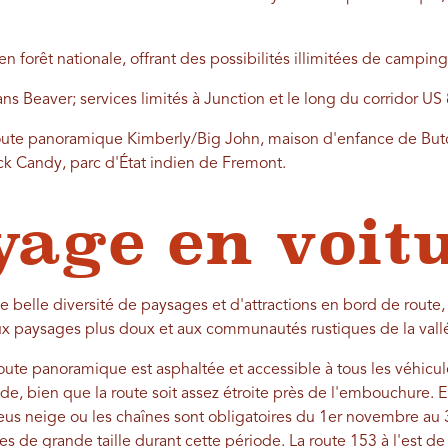
 forêt nationale, offrant des possibilités illimitées de camping
ans Beaver; services limités à Junction et le long du corridor US 
ute panoramique Kimberly/Big John, maison d'enfance de Butch
k Candy, parc d'État indien de Fremont.
yage en voit
ne belle diversité de paysages et d'attractions en bord de rout
x paysages plus doux et aux communautés rustiques de la vallée 
oute panoramique est asphaltée et accessible à tous les véhicule
e, bien que la route soit assez étroite près de l'embouchure. E
eus neige ou les chaînes sont obligatoires du 1er novembre au 3
es de grande taille durant cette période. La route 153 à l'est de