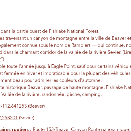
 dans la partie ouest de Fishlake National Forest.
s traversant un canyon de montagne entre la ville de Beaver et 
galement connue sous le nom de Ramblers — qui continue, non 
ans le charmant corridor de la vallée de la rivière Sevier.
(Lire
r
”)
le toute l'année jusqu'à Eagle Point, sauf pour certains véhicul
t fermée en hiver et impraticable pour la plupart des véhicules 
èrement beau pour admirer les couleurs d'automne.
ite historique Beaver, paysage de haute montagne, Fishlake Nati
 Vallée de la rivière, randonnée, pêche, camping.
 -112,641253
(Beaver)
2,258201
(Sevier)
ires routiers :
Route 153/Beaver Canyon Route panoramique, 