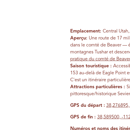
Emplacement:
Central Utah,
Aperçu:
Une route de 17 mile
dans le comté de Beaver — é
montagnes Tushar et descend d
pratique du comté de Beave
Saison touristique :
Accessib
153 au-delà de Eagle Point es
C'est un itinéraire particuli
Attractions particulières :
S
pittoresque/historique Sevier
GPS du départ :
38,276895,
GPS de fin :
38,589500, -11
Numéros et noms des itinéra