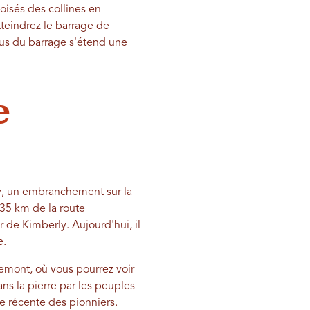
oisés des collines en
teindrez le barrage de
sus du barrage s'étend une
e
ey, un embranchement sur la
35 km de la route
 de Kimberly. Aujourd'hui, il
e.
emont, où vous pourrez voir
s la pierre par les peuples
e récente des pionniers.