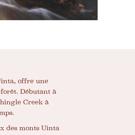
inta, offre une
forêt. Débutant à
 Shingle Creek à
emps.
ux des monts Uinta