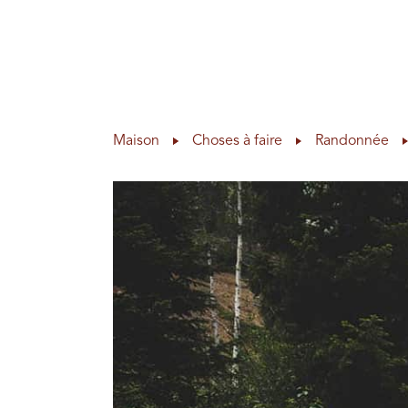
Lieux à visiter
Choses à 
Skip to content
Maison
Choses à faire
Randonnée