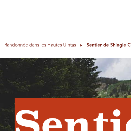
Recherche s
Bascu
faire
Planifiez votre voyage
Fr
Randonnée dans les Hautes Uintas
Sentier de Shingle 
Senti