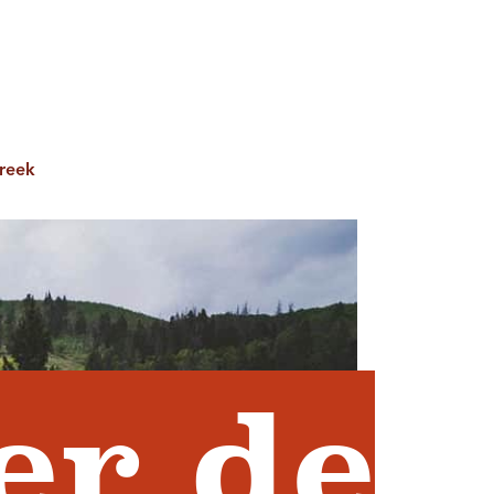
OBTENEZ LE GUIDE DE
ur le site
ler vers l'international
ançais
VOYAGE
Creek
er de