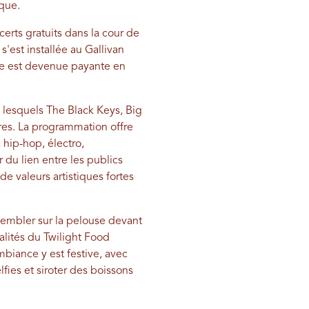
ique.
erts gratuits dans la cour de
'est installée au Gallivan
lle est devenue payante en
i lesquels The Black Keys, Big
tres. La programmation offre
 hip-hop, électro,
r du lien entre les publics
de valeurs artistiques fortes
ssembler sur la pelouse devant
alités du Twilight Food
mbiance y est festive, avec
fies et siroter des boissons