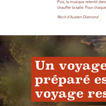
Puis, la musique retentit dan
chauffer la salle. Pour chaqu
Récit d'Austen Diamond
Un voyage
préparé e
voyage re