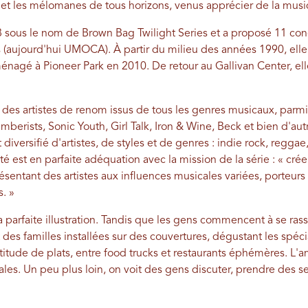
s et les mélomanes de tous horizons, venus apprécier de la mus
8 sous le nom de Brown Bag Twilight Series et a proposé 11 conc
 (aujourd'hui UMOCA). À partir du milieu des années 1990, elle s
ménagé à Pioneer Park en 2010. De retour au Gallivan Center, e
tiré des artistes de renom issus de tous les genres musicaux, parm
berists, Sonic Youth, Girl Talk, Iron & Wine, Beck et bien d'au
versifié d'artistes, de styles et de genres : indie rock, reggae,
té est en parfaite adéquation avec la mission de la série : « crée
ésentant des artistes aux influences musicales variées, porteurs 
s. »
la parfaite illustration. Tandis que les gens commencent à se ra
 des familles installées sur des couvertures, dégustant les spéci
itude de plats, entre food trucks et restaurants éphémères. L'a
les. Un peu plus loin, on voit des gens discuter, prendre des sel