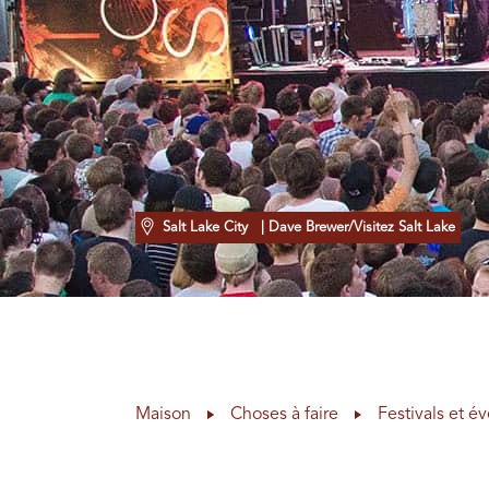
Salt Lake City
| Dave Brewer/Visitez Salt Lake
Maison
Choses à faire
Festivals et 