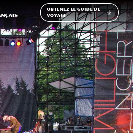
OBTENEZ LE GUIDE DE
ur le site
ler vers l'international
ançais
VOYAGE