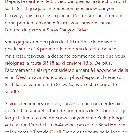
Depuis le centre-ville St. George, prenez la direction nord
sur la SR 18 jusqu'à l'intersection avec Snow Canyon
Parkway, puis tournez à gauche. Restez sur l'accotement
étroit pendant environ 6,5 km ; vous arriverez ainsi à
l'entrée du parc sur Snow Canyon Drive.
Vous gagnez un peu plus de 400 mètres de dénivelé
positif sur les 18 premiers kilomètres de cette boucle,
mais rassurez-vous, la descente commence dès que vous
rejoignez la route SR 18 au kilomètre 18,5. De plus,
l'accotement s'élargit considérablement à l'approche de la
ville. C'est un avantage d'avoir plus d'espace : la vue sur
les falaises vermillon de Snow Canyon est à couper le
souffle.
Si vous recherchez un défi, suivez le parcours centenaire
de l'édition annuelle
Tour de printemps de St. George
, qui
longe la limite ouest de Snow Canyon State Park, plonge
vers la frontière de l'Utah-Arizona, passe par
Sand Hollow
et les parcs d'État de Quail Creek, et se termine le long de