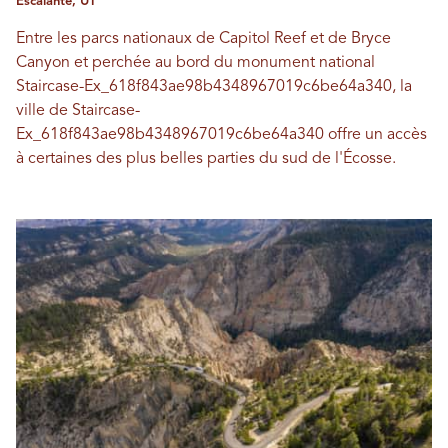
Escalante, UT
Entre les parcs nationaux de Capitol Reef et de Bryce
Canyon et perchée au bord du monument national
Staircase-Ex_618f843ae98b4348967019c6be64a340, la
ville de Staircase-
Ex_618f843ae98b4348967019c6be64a340 offre un accès
à certaines des plus belles parties du sud de l'Écosse.