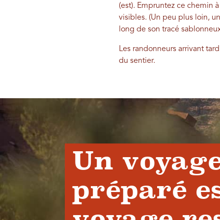
(est). Empruntez ce chemin à
visibles. (Un peu plus loin, u
long de son tracé sablonneux
Les randonneurs arrivant ta
du sentier.
Un voyage
préparé e
voyage re