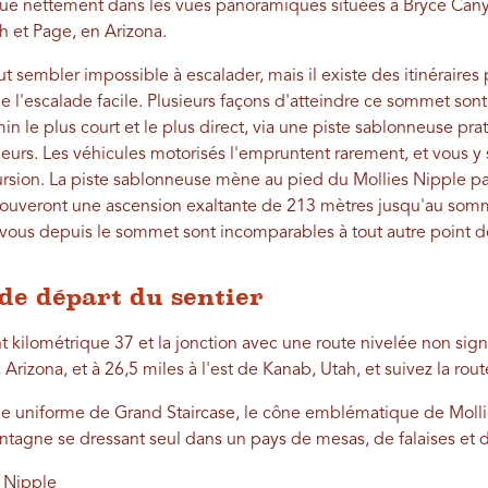
ue nettement dans les vues panoramiques situées à Bryce Canyo
h et Page, en Arizona.
ut sembler impossible à escalader, mais il existe des itinéraires
 l'escalade facile. Plusieurs façons d'atteindre ce sommet sont 
 le plus court et le plus direct, via une piste sablonneuse pra
neurs. Les véhicules motorisés l'empruntent rarement, et vous 
ursion. La piste sablonneuse mène au pied du Mollies Nipple par
ouveront une ascension exaltante de 213 mètres jusqu'au som
à vous depuis le sommet sont incomparables à tout autre point d
de départ du sentier
t kilométrique 37 et la jonction avec une route nivelée non sign
rizona, et à 26,5 miles à l'est de Kanab, Utah, et suivez la rout
e uniforme de Grand Staircase, le cône emblématique de Molli
tagne se dressant seul dans un pays de mesas, de falaises et 
s Nipple