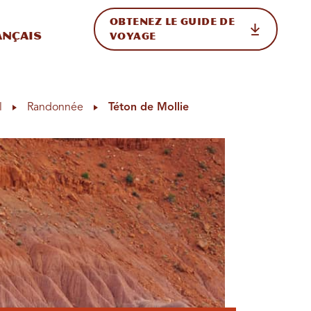
OBTENEZ LE GUIDE DE
ur le site
ler vers l'international
ançais
VOYAGE
l
Randonnée
Téton de Mollie