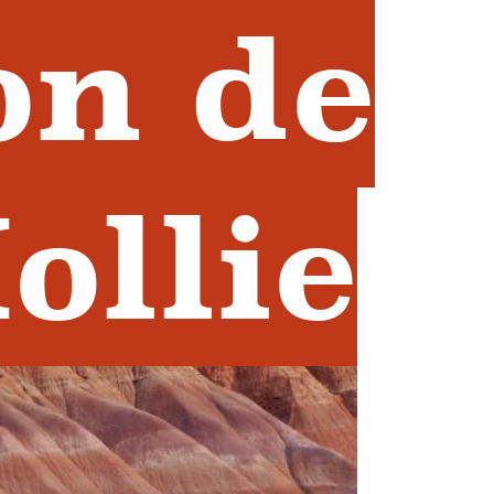
on de
ollie