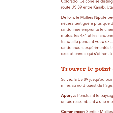
Colorado. Ce cône se disting
route US 89 entre Kanab, Uta
De loin, le Mollies Nipple pe
nécessitent guère plus que de
randonnée emprunte le chemin
motos, les 4x4 et les randon
tranquille pendant votre exc
randonneurs expérimentés tr
exceptionnels qui s'offrent 
Trouver le point 
Suivez la US 89 jusqu'au poin
miles au nord-ouest de Page, A
Aperçu:
Ponctuant le paysag
un pic ressemblant à une mon
Commencer:
Sentier Mollie