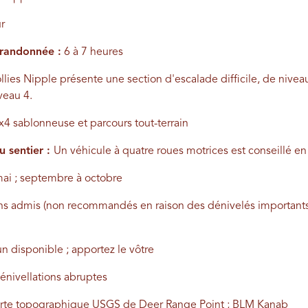
ur
 randonnée :
6 à 7 heures
ies Nipple présente une section d'escalade difficile, de niveau
veau 4.
x4 sablonneuse et parcours tout-terrain
u sentier :
Un véhicule à quatre roues motrices est conseillé en
mai ; septembre à octobre
ns admis (non recommandés en raison des dénivelés importants
 disponible ; apportez le vôtre
énivellations abruptes
rte topographique USGS de Deer Range Point ; BLM Kanab