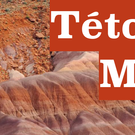
Tét
M