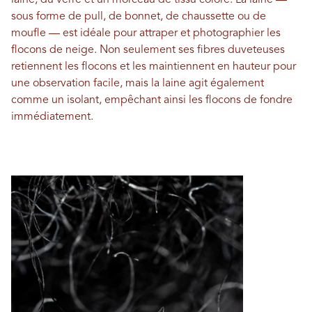
sous forme de pull, de bonnet, de chaussette ou de
moufle — est idéale pour attraper et photographier les
flocons de neige. Non seulement ses fibres duveteuses
retiennent les flocons et les maintiennent en hauteur pour
une observation facile, mais la laine agit également
comme un isolant, empêchant ainsi les flocons de fondre
immédiatement.