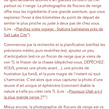
de spectaculaires œuvres d'art glacées tombent du ciel
partout où il neige. La photographie de flocons de neige
offre tous les ingrédients d'une grande aventure, que vous
exploriez l'hiver à des kilomètres du point de départ de
sentier le plus proche ou juste à deux pas de chez vous.
(Lire : «
Planifiez votre voyage : Stations balnéaires près de
Salt Lake City
”)
Commencez par la recherche et la planification (vérifiez les
prévisions météo, puis revérifiez-les), ajoutez un peu
d'anticipation (est-ce un flocon de neige que je viens de
voir ?), le frisson de la chasse (dépêchez-vous, DÉPÊCHEZ-
VOUS, prenez une photo avant…), une pincée de
frustration (ça fond), et la pure magie de l'instant où tout
s'harmonise. C'est alors que vous capturez la photo d'une
œuvre d'art unique et éphémère (comment diable la
nature a-t-elle pu créer cela ?). (Lire : «
Pourquoi Utah a-t-il
la plus grande neige ?
?”)
Mieux encore, la photographie de flocons de neige est ce