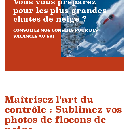
Vous vous préparez
pour les plus grandes
chutes de neige ?
Consultez nos conseils pour des
vacances au ski
Maîtrisez l'art du
contrôle : Sublimez vos
photos de flocons de