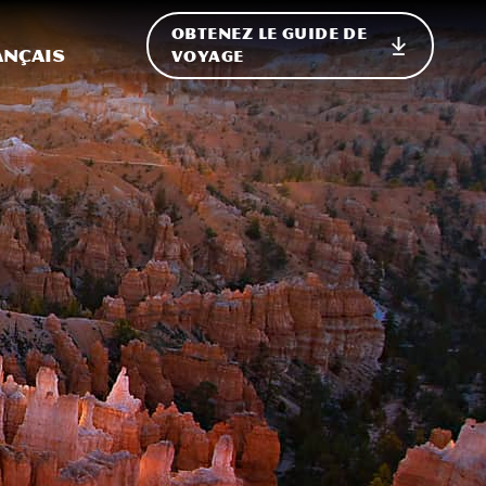
OBTENEZ LE GUIDE DE
ur le site
ler vers l'international
ançais
VOYAGE