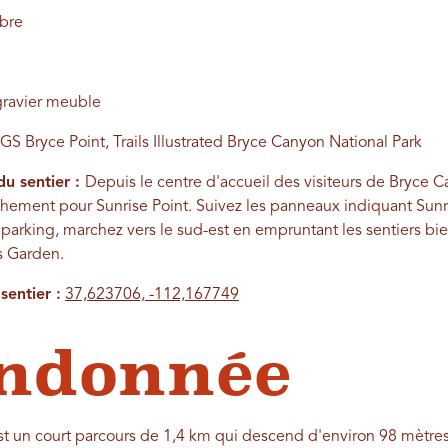
obre
gravier meuble
S Bryce Point, Trails Illustrated Bryce Canyon National Park
du sentier :
Depuis le centre d'accueil des visiteurs de Bryce 
chement pour Sunrise Point. Suivez les panneaux indiquant Sunri
 parking, marchez vers le sud-est en empruntant les sentiers bi
s Garden.
entier :
37,623706, -112,167749
andonnée
t un court parcours de 1,4 km qui descend d'environ 98 mètres