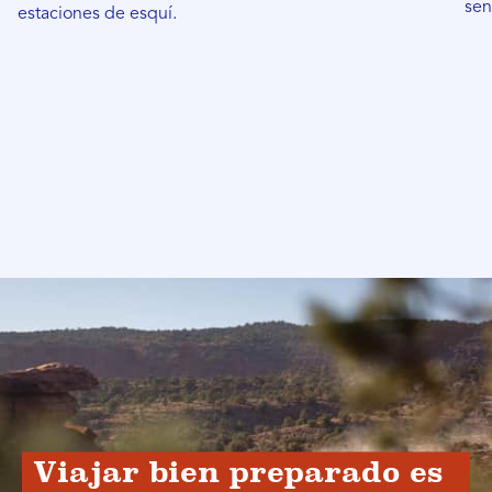
sen
estaciones de esquí.
Viajar bien preparado es