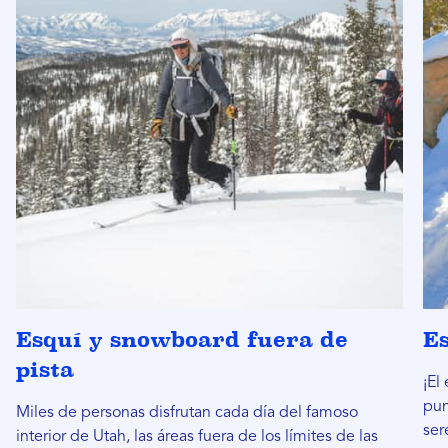
Esquí y snowboard fuera de
Es
pista
¡El
pun
Miles de personas disfrutan cada día del famoso
ser
interior de Utah, las áreas fuera de los límites de las