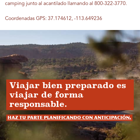
camping junto al acantilado llamando al 800-322-3770.
Coordenadas GPS: 37.174612, -113.649236
Viajar bien preparado es
viajar de forma
responsable.
Haz tu parte planificando con anticipación.