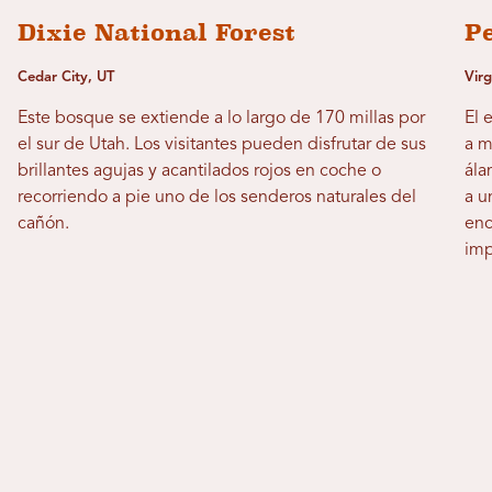
Dixie National Forest
Pe
Cedar City, UT
Virg
Este bosque se extiende a lo largo de 170 millas por
El 
el sur de Utah. Los visitantes pueden disfrutar de sus
a m
brillantes agujas y acantilados rojos en coche o
ála
recorriendo a pie uno de los senderos naturales del
a u
cañón.
enc
imp