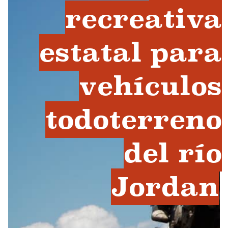
recreativa
estatal para
vehículos
todoterreno
del río
Jordan