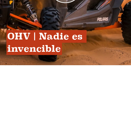
OHV | Nadie es 
invencible