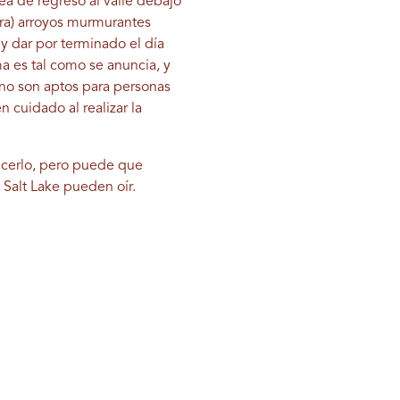
a de regreso al valle debajo
era) arroyos murmurantes
 y dar por terminado el día
a es tal como se anuncia, y
 no son aptos para personas
n cuidado al realizar la
acerlo, pero puede que
e Salt Lake pueden oír.