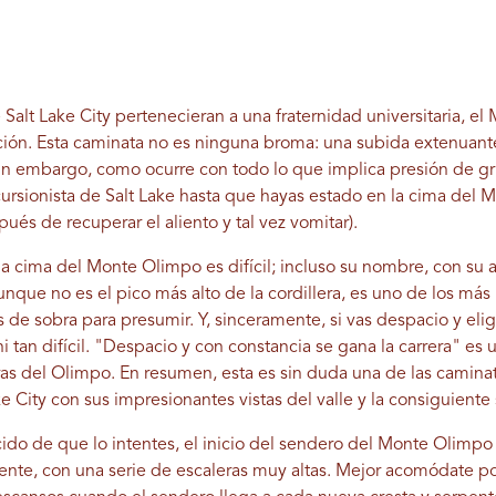
e Salt Lake City pertenecieran a una fraternidad universitaria, e
ación. Esta caminata no es ninguna broma: una subida extenuan
Sin embargo, como ocurre con todo lo que implica presión de gr
ursionista de Salt Lake hasta que hayas estado en la cima de
ués de recuperar el aliento y tal vez vomitar).
a la cima del Monte Olimpo es difícil; incluso su nombre, con su 
que no es el pico más alto de la cordillera, es uno de los más
s de sobra para presumir. Y, sinceramente, si vas despacio y el
i tan difícil. "Despacio y con constancia se gana la carrera" es un
ras del Olimpo. En resumen, esta es sin duda una de las caminat
e City con sus impresionantes vistas del valle y la consiguient
o de que lo intentes, el inicio del sendero del Monte Olimpo 
ente, con una serie de escaleras muy altas. Mejor acomódate p