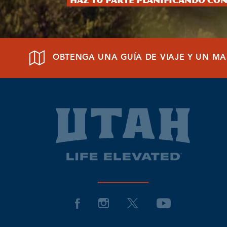
Haz tu parte planificando con
OBTENGA UNA GUÍA DE VIAJE Y UN MA