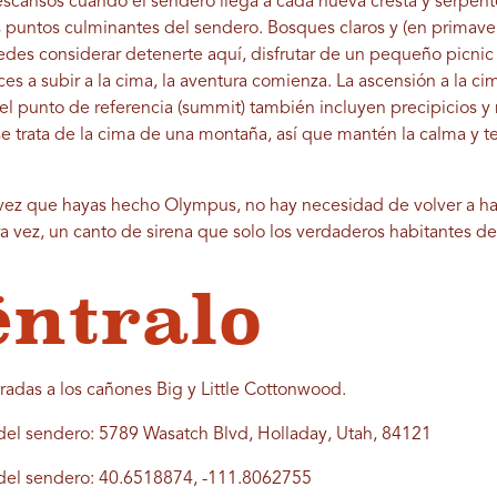
scansos cuando el sendero llega a cada nueva cresta y serpente
s puntos culminantes del sendero. Bosques claros y (en primav
uedes considerar detenerte aquí, disfrutar de un pequeño picnic
 a subir a la cima, la aventura comienza. La ascensión a la cim
 el punto de referencia (summit) también incluyen precipicios y
 se trata de la cima de una montaña, así que mantén la calma y te
 vez que hayas hecho Olympus, no hay necesidad de volver a h
ra vez, un canto de sirena que solo los verdaderos habitantes d
ntralo
radas a los cañones Big y Little Cottonwood.
 del sendero: 5789 Wasatch Blvd, Holladay, Utah, 84121
del sendero: 40.6518874, -111.8062755