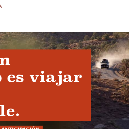
h
en
 es viajar
le.