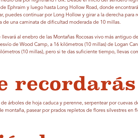
medio día por Righthand Fork. Desde el inicio del sendero Righ
o de Ephraim y luego hasta Long Hollow Road, donde encontrar
lar, puedes continuar por Long Hollow y girar a la derecha para r
ata de una caminata de dificultad moderada de 10 millas.
e llevará al enebro de las Montañas Rocosas vivo más antiguo de
desvío de Wood Camp, a 16 kilómetros (10 millas) de Logan Can
ómetros (10 millas), pero si te das suficiente tiempo, llevas c
e recordarás
de árboles de hoja caduca y perenne, serpentear por cuevas de 
 montaña, pasear por prados repletos de flores silvestres en fl