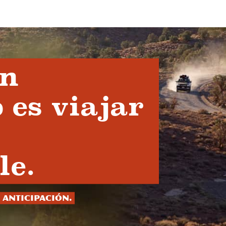
en
 es viajar
le.
 anticipación.