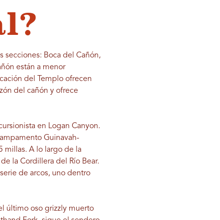
al?
es secciones: Boca del Cañón,
Cañón están a menor
rcación del Templo ofrecen
zón del cañón y ofrece
xcursionista en Logan Canyon.
el campamento Guinavah-
millas. A lo largo de la
e la Cordillera del Río Bear.
serie de arcos, uno dentro
l último oso grizzly muerto