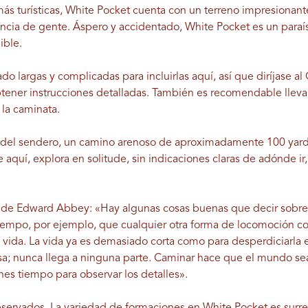
más turísticas, White Pocket cuenta con un terreno impresionant
ia de gente. Áspero y accidentado, White Pocket es un paraíso
ible.
o largas y complicadas para incluirlas aquí, así que diríjase al
btener instrucciones detalladas. También es recomendable llevar
la caminata.
o del sendero, un camino arenoso de aproximadamente 100 yardas
aquí, explora en solitude, sin indicaciones claras de adónde ir
a de Edward Abbey: «Hay algunas cosas buenas que decir sobre
iempo, por ejemplo, que cualquier otra forma de locomoción co
a vida. La vida ya es demasiado corta como para desperdiciarla 
sa; nunca llega a ninguna parte. Caminar hace que el mundo s
enes tiempo para observar los detalles».
bservados. La variedad de formaciones en White Pocket es surrea