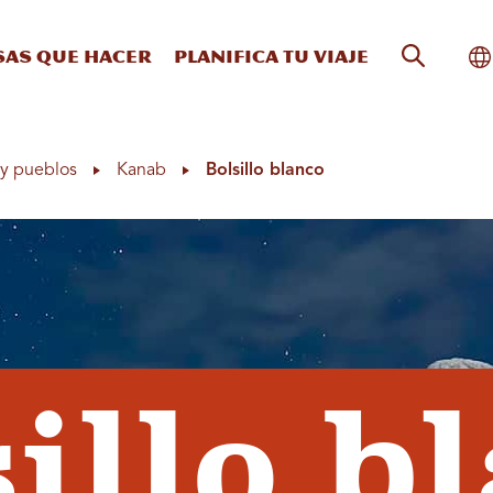
Búsqueda
Al
sas que hacer
Planifica tu viaje
y pueblos
Kanab
Bolsillo blanco
illo b