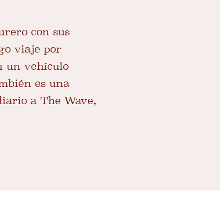
urero con sus
go viaje por
n un vehículo
ambién es una
diario a The Wave,