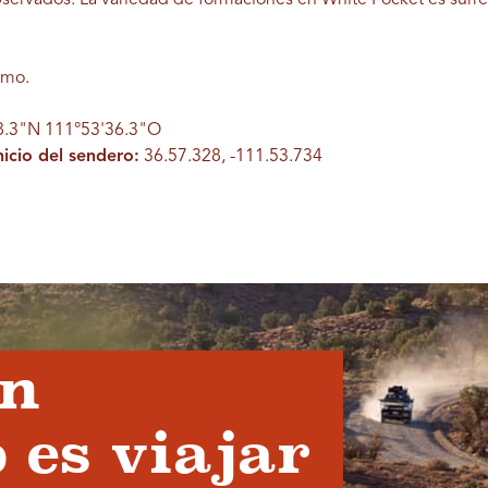
tmo.
8.3"N 111°53'36.3"O
icio del sendero:
36.57.328, -111.53.734
en
 es viajar