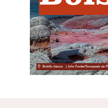
Bolsillo blanco
| John Fowler/Snowpeak vía Fl