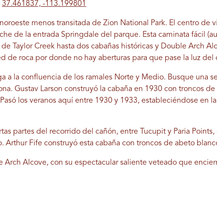
37.461837, -113.199801
noroeste menos transitada de Zion National Park. El centro de 
che de la entrada Springdale del parque. Esta caminata fácil (a
 de Taylor Creek hasta dos cabañas históricas y Double Arch Al
 de roca por donde no hay aberturas para que pase la luz del 
ega a la confluencia de los ramales Norte y Medio. Busque una s
 zona. Gustav Larson construyó la cabaña en 1930 con troncos de
 Pasó los veranos aquí entre 1930 y 1933, estableciéndose en l
as partes del recorrido del cañón, entre Tucupit y Paria Points
oyo. Arthur Fife construyó esta cabaña con troncos de abeto blan
 Arch Alcove, con su espectacular saliente veteado que encier