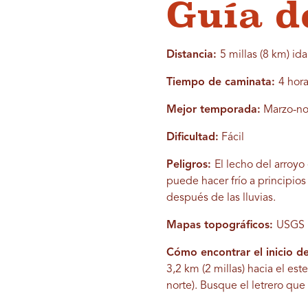
Guía d
Distancia:
5 millas (8 km) ida
Tiempo de caminata:
4 hor
Mejor temporada:
Marzo-no
Dificultad:
Fácil
Peligros:
El lecho del arroy
puede hacer frío a principio
después de las lluvias.
Mapas topográficos:
USGS K
Cómo encontrar el inicio de
3,2 km (2 millas) hacia el es
norte). Busque el letrero que