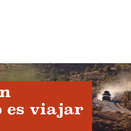
en
 es viajar