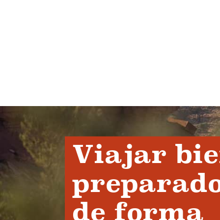
Viajar bi
preparado
de forma