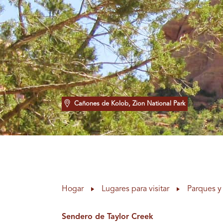
Cañones de Kolob, Zion National Park
Hogar
Lugares para visitar
Parques y 
Sendero de Taylor Creek