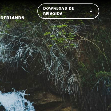
DOWNLOAD DE
p de site
ternationale weergave in-/uitschakelen
REISGIDS
derlands