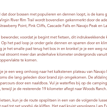
 dat door bossen met populieren en dennen loopt, is de kans gr
 Virgin River Rim Trail wordt bovendien gekenmerkt door de
rawberry Point, Pink Cliffs, Cascade Falls en Navajo Peak en L
n bewonder, voordat je begint met fietsen, dit indrukwekkende k
. Op het pad loop je onder gele dennen en sparren door en kl
volg je het smalle pad terug het bos in en kronkel je je een weg 
rval stroomt meer dan anderhalve kilometer ondergronds vanui
oppervlakte te komen.
je je een weg omhoog naar het kalkstenen plateau van Navajo P
orns die lang geleden door brand zijn omgekomen. De afdali
k-parcours door een naaldbos. Vul je waterfles bij op de camping
, terwijl je de resterende 19 kilometer aflegt naar Woods Ranch.
t fietsen, kun je de route opsplitsen in een van de volgende luss
t pad tot net voorbij de kliffen. Het pad kruist vervolgens Lars 