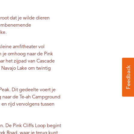
oot dat je wilde dieren
 adembenemende
ake.
leine amfitheater vol
im je omhoog naar de Pink
naar het zijpad van Cascade
t Navajo Lake om twintig
eak. Dit gedeelte voert je
ng naar de Te-ah Campground
 en rijd vervolgens tussen
en. De Pink Cliffs Loop begint
Fork Road, waar je terug kunt