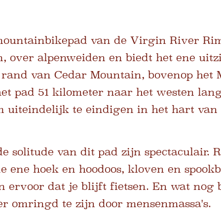
ountainbikepad van de Virgin River Rim 
n, over alpenweiden en biedt het ene uitz
 rand van Cedar Mountain, bovenop het
het pad 51 kilometer naar het westen la
m uiteindelijk te eindigen in het hart va
 solitude van dit pad zijn spectaculair. R
de ene hoek en hoodoos, kloven en spook
ervoor dat je blijft fietsen. En wat nog be
er omringd te zijn door mensenmassa's.