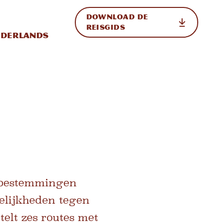
DOWNLOAD DE
p de site
ternationale weergave in-/uitschakelen
REISGIDS
derlands
e bestemmingen
elijkheden tegen
lt zes routes met