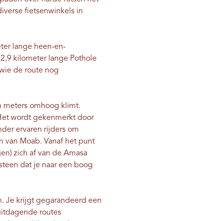
iverse fietsenwinkels in
eter lange heen-en-
2,9 kilometer lange Pothole
 wie de route nog
en meters omhoog klimt.
. Het wordt gekenmerkt door
nder ervaren rijders om
n van Moab. Vanaf het punt
igen) zich af van de Amasa
ndsteen dat je naar een boog
n. Je krijgt gegarandeerd een
 uitdagende routes