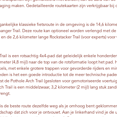
ging maken. Gedetailleerde routekaarten zijn verkrijgbaar bij d
ankelijke klassieke fietsroute in de omgeving is de 14,6 kilom
anger Trail. Deze route kan optioneel worden verlengd met de 
 en de 2,6 kilometer lange Rockstacker Trail (voor experts) voor
ail is een rotsachtig 4x4-pad dat geleidelijk enkele honderd
ometer (4,8 mijl) naar de top van de rotsformatie loopt het pad
kels, met enkele grotere trappen voor gevorderde rijders en mi
eden is het een goede introductie tot de meer technische pade
litst de Pothole Arch Trail (gesloten voor gemotoriseerde voertu
ch Trail is een middelzwaar, 3,2 kilometer (2 mijl) lang stuk za
rengt.
, is de beste route dezelfde weg als je omhoog bent geklomme
dschap dat zich voor je ontvouwt. Aan je linkerhand vind je de