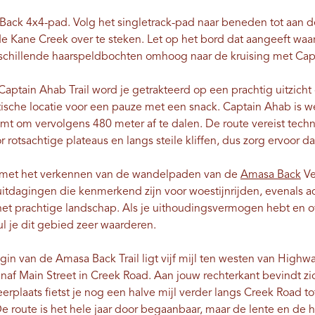
Back 4x4-pad. Volg het singletrack-pad naar beneden tot aan d
 Kane Creek over te steken. Let op het bord dat aangeeft waar
rschillende haarspeldbochten omhoog naar de kruising met Cap
Captain Ahab Trail word je getrakteerd op een prachtig uitzich
stische locatie voor een pauze met een snack. Captain Ahab is 
limt om vervolgens 480 meter af te dalen. De route vereist tec
r rotsachtige plateaus en langs steile kliffen, dus zorg ervoor d
 met het verkennen van de wandelpaden van de
Amasa Back
Ve
uitdagingen die kenmerkend zijn voor woestijnrijden, evena
het prachtige landschap. Als je uithoudingsvermogen hebt en o
l je dit gebied zeer waarderen.
gin van de Amasa Back Trail ligt vijf mijl ten westen van High
af Main Street in Creek Road. Aan jouw rechterkant bevindt z
erplaats fietst je nog een halve mijl verder langs Creek Road tot
 route is het hele jaar door begaanbaar, maar de lente en de he