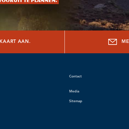
vooruit te plannen.
NKAART AAN.
ME
Contact
Media
Sitemap