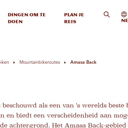
Zoeken o
In
Dingen om te
Plan je
Ne
doen
reis
iken
Mountainbikeroutes
Amasa Back
beschouwd als een van 's werelds best
n en biedt een verscheidenheid aan mog
 achtergrond. Het Amasa Back-gebied te