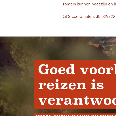
zomers kunnen heet zijn en i
GPS-coördinaten: 38.529722
Goed voor
reizen is
verantwoo