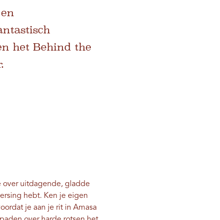
 en
antastisch
en het Behind the
.
e over uitdagende, gladde
eersing hebt. Ken je eigen
oordat je aan je rit in Amasa
paden over harde rotsen het