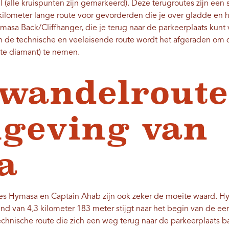
l (alle kruispunten zijn gemarkeerd). Deze terugroutes zijn een
 kilometer lange route voor gevorderden die je over gladde en
Amasa Back/Cliffhanger, die je terug naar de parkeerplaats ku
 en de technische en veeleisende route wordt het afgeraden om 
rte diamant) te nemen.
wandelroute
geving van
sa
s Hymasa en Captain Ahab zijn ook zeker de moeite waard. Hy
tand van 4,3 kilometer 183 meter stijgt naar het begin van de e
technische route die zich een weg terug naar de parkeerplaats b