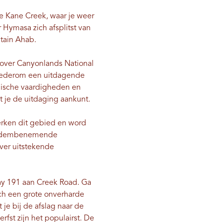
e Kane Creek, waar je weer
 Hymasa zich afsplitst van
tain Ahab.
t over Canyonlands National
wederom een ​​uitdagende
hnische vaardigheden en
at je de uitdaging aankunt.
rken dit gebied en word
ls adembenemende
ver uitstekende
way 191 aan Creek Road. Ga
ich een grote onverharde
 je bij de afslag naar de
rfst zijn het populairst. De