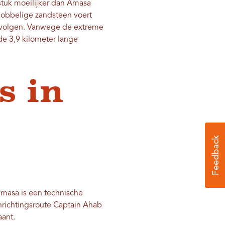
 stuk moeilijker dan Amasa
 hobbelige zandsteen voert
nt volgen. Vanwege de extreme
de 3,9 kilometer lange
s in
masa is een technische
enrichtingsroute Captain Ahab
aant.