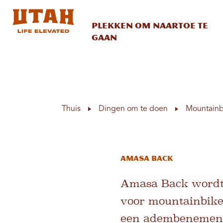
Plekken om naartoe te
gaan
Skip to content
Thuis
Dingen om te doen
Mountainb
Amasa Back
Amasa Back wordt 
voor mountainbike
een adembenemende