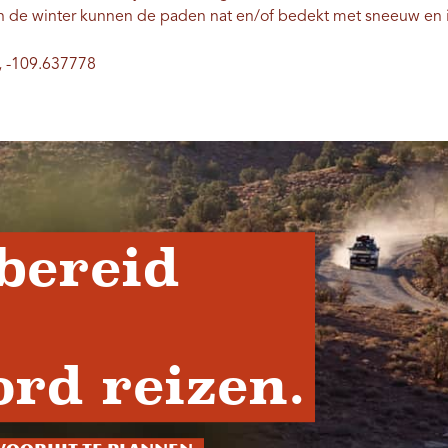
n de winter kunnen de paden nat en/of bedekt met sneeuw en ij
, -109.637778
bereid
rd reizen.