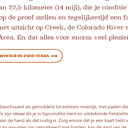
an 22,5 kilometer (14 mijl), die je conditie
p de proef stellen en tegelijkertijd een f
et uitzicht op Creek, de Colorado River 
rea. En dat alles voor enorm veel plezier
winter in Zuid-Texas
 beschouwd als gemiddeld tot extreem moeilijk, met paden di
Ze zijn ideaal als je in topconditie bent en uitstekende fietsbeh
an de hand als dat nodig is. Zorg ervoor dat je een kaart hebt v
n kruispunten zijn gemarkeerd met borden, kan de aard van de 