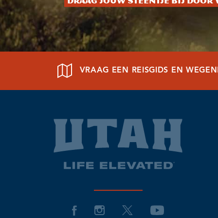
Draag jouw steentje bij door 
VRAAG EEN REISGIDS EN WEGE