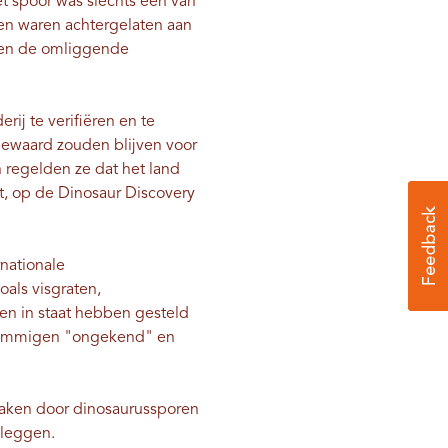
et spoor was slechts één van
en waren achtergelaten aan
u en de omliggende
ij te verifiëren en te
bewaard zouden blijven voor
regelden ze dat het land
, op de Dinosaur Discovery
rnationale
oals visgraten,
en in staat hebben gesteld
 sommigen "ongekend" en
maken door dinosaurussporen
 leggen.