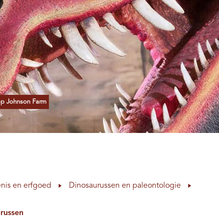
 op Johnson Farm
nis en erfgoed
Dinosaurussen en paleontologie
urussen