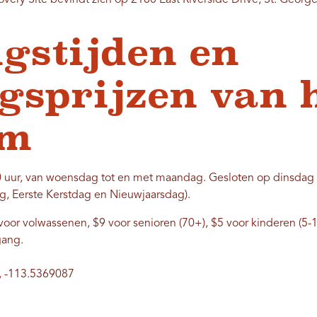
very Site bevindt zich op 2180 East Riverside Drive, St. Georg
gstijden en
gsprijzen van 
um
0 uur, van woensdag tot en met maandag. Gesloten op dinsda
g, Eerste Kerstdag en Nieuwjaarsdag).
oor volwassenen, $9 voor senioren (70+), $5 voor kinderen (5-17
gang.
, -113.5369087