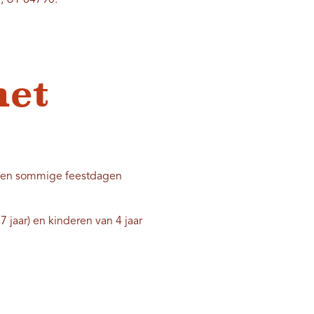
e, UT 84790.
het
g en sommige feestdagen
 jaar) en kinderen van 4 jaar