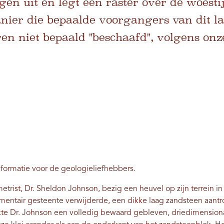
ngen uit en legt een raster over de woesti
ier die bepaalde voorgangers van dit la
n niet bepaald "beschaafd", volgens onze
formatie voor de geologieliefhebbers.
trist, Dr. Sheldon Johnson, bezig een heuvel op zijn terrein in
edimentair gesteente verwijderde, een dikke laag zandsteen aantr
kte Dr. Johnson een volledig bewaard gebleven, driedimension