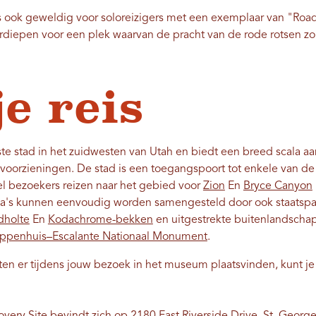
is ook geweldig voor soloreizigers met een exemplaar van "Roa
rdiepen voor een plek waarvan de pracht van de rode rotsen zo z
e reis
ste stad in het zuidwesten van Utah en biedt een breed scala aan
e voorzieningen. De stad is een toegangspoort tot enkele van 
 bezoekers reizen naar het gebied voor
Zion
En
Bryce Canyon
's kunnen eenvoudig worden samengesteld door ook staatspa
dholte
En
Kodachrome-bekken
en uitgestrekte buitenlandscha
appenhuis–Escalante Nationaal Monument
.
n er tijdens jouw bezoek in het museum plaatsvinden, kunt je