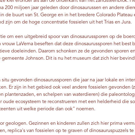
oze klei eronder als aan de onderkant van het zandsteenblok. H
na 200 miljoen jaar geleden door dinosaurussen en andere dier
in de buurt van St. George en in het bredere Colorado Platea
zijn om de hoge concentratie fossielen uit het Trias en Jura.
ie om een ​​uitgebreid spoor van dinosaurussporen op de boerder
jn vrouw LaVerna beseften dat deze dinosaurussporen het best 
tieve doeleinden. Daarom schonken ze de gevonden sporen en 
gemeente Johnson. Dit is nu het museum dat zich hier bevindt
in situ gevonden dinosaurussporen die jaar na jaar lokale en inte
en. Er zijn in het gebied ook veel andere fossielen gevonden (z
en plantenzaden, en schelpen van waterdieren) die paleontolog
aar oude ecosysteem te reconstrueren met een helderheid die
teenten uit welke periode dan ook" noemen.
oor geologen. Gezinnen en kinderen zullen zich hier prima ver
en, replica's van fossielen op te graven of dinosauruspuzzels te