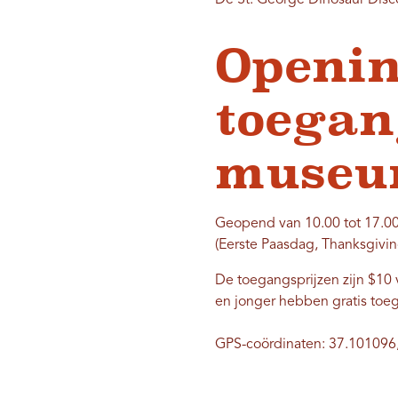
De St. George Dinosaur Disco
Openin
toegan
muse
Geopend van 10.00 tot 17.0
(Eerste Paasdag, Thanksgivin
De toegangsprijzen zijn $10 v
en jonger hebben gratis toe
GPS-coördinaten: 37.101096