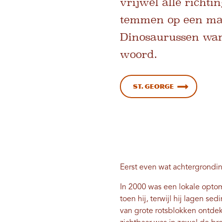
vrijwel alle richti
temmen op een man
Dinosaurussen ware
woord.
St. George
Eerst even wat achtergrondin
In 2000 was een lokale optome
toen hij, terwijl hij lagen s
van grote rotsblokken ontde