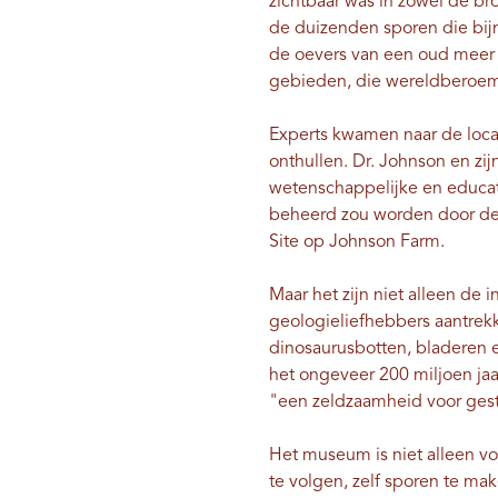
zichtbaar was in zowel de br
de duizenden sporen die bij
de oevers van een oud meer 
gebieden, die wereldberoemd 
Experts kwamen naar de locat
onthullen. Dr. Johnson en zi
wetenschappelijke en educa
beheerd zou worden door de 
Site op Johnson Farm.
Maar het zijn niet alleen de 
geologieliefhebbers aantrekk
dinosaurusbotten, bladeren 
het ongeveer 200 miljoen j
"een zeldzaamheid voor ges
Het museum is niet alleen v
te volgen, zelf sporen te mak