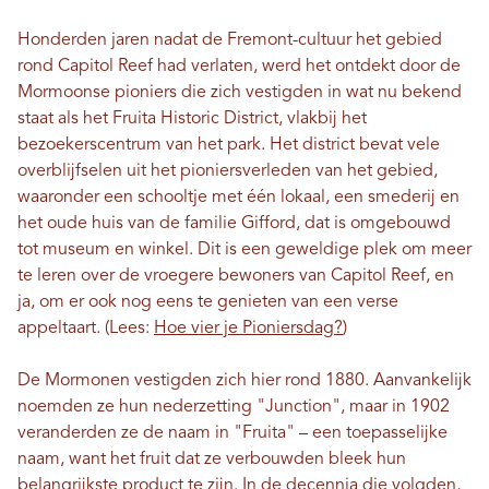
Honderden jaren nadat de Fremont-cultuur het gebied
rond Capitol Reef had verlaten, werd het ontdekt door de
Mormoonse pioniers die zich vestigden in wat nu bekend
staat als het Fruita Historic District, vlakbij het
bezoekerscentrum van het park. Het district bevat vele
overblijfselen uit het pioniersverleden van het gebied,
waaronder een schooltje met één lokaal, een smederij en
het oude huis van de familie Gifford, dat is omgebouwd
tot museum en winkel. Dit is een geweldige plek om meer
te leren over de vroegere bewoners van Capitol Reef, en
ja, om er ook nog eens te genieten van een verse
appeltaart. (Lees:
Hoe vier je Pioniersdag?
)
De Mormonen vestigden zich hier rond 1880. Aanvankelijk
noemden ze hun nederzetting "Junction", maar in 1902
veranderden ze de naam in "Fruita" – een toepasselijke
naam, want het fruit dat ze verbouwden bleek hun
belangrijkste product te zijn. In de decennia die volgden,