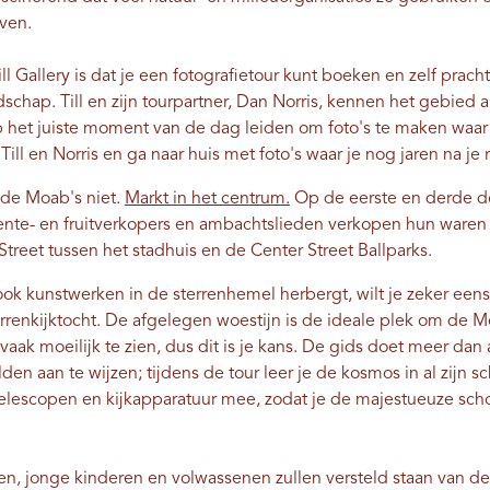
rven.
l Gallery is dat je een fotografietour kunt boeken en zelf prach
schap. Till en zijn tourpartner, Dan Norris, kennen het gebied 
p het juiste moment van de dag leiden om foto's te maken waar je
Till en Norris en ga naar huis met foto's waar je nog jaren na je 
de Moab's niet.
Markt in het centrum.
Op de eerste en derde do
nte- en fruitverkopers en ambachtslieden verkopen hun waren 
Street tussen het stadhuis en de Center Street Ballparks.
ok kunstwerken in de sterrenhemel herbergt, wilt je zeker eens
rrenkijktocht. De afgelegen woestijn is de ideale plek om de 
vaak moeilijk te zien, dus dit is je kans. De gids doet meer dan 
n aan te wijzen; tijdens de tour leer je de kosmos in al zijn s
elescopen en kijkapparatuur mee, zodat je de majestueuze sc
n, jonge kinderen en volwassenen zullen versteld staan ​​van de