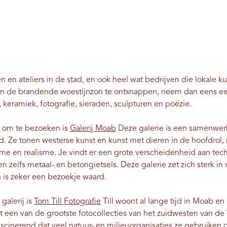
ën en ateliers in de stad, en ook heel wat bedrijven die lokale k
an de brandende woestijnzon te ontsnappen, neem dan eens een 
 keramiek, fotografie, sieraden, sculpturen en poëzie.
n om te bezoeken is
Galerij Moab
Deze galerie is een samenwer
nd. Ze tonen westerse kunst en kunst met dieren in de hoofdro
sme en realisme. Je vindt er een grote verscheidenheid aan tech
f en zelfs metaal- en betongietsels. Deze galerie zet zich sterk in
is zeker een bezoekje waard.
alerij is
Tom Till Fotografie
Till woont al lange tijd in Moab 
t een van de grootste fotocollecties van het zuidwesten van de 
inerend dat veel natuur- en milieuorganisaties ze gebruiken o