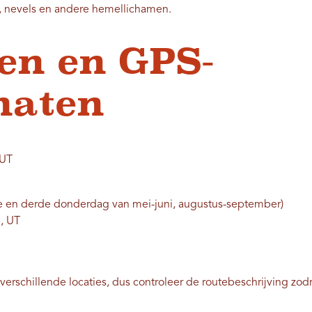
n, nevels en andere hemellichamen.
en en GPS-
naten
 UT
e en derde donderdag van mei-juni, augustus-september)
b, UT
 verschillende locaties, dus controleer de routebeschrijving zod