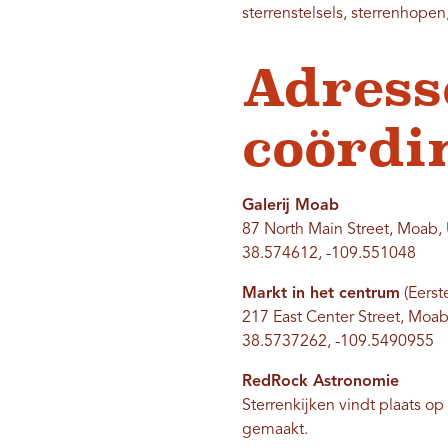
sterrenstelsels, sterrenhope
Adress
coördi
Galerij Moab
87 North Main Street, Moab,
38.574612, -109.551048
Markt in het centrum
(Eerst
217 East Center Street, Moa
38.5737262, -109.5490955
RedRock Astronomie
Sterrenkijken vindt plaats op
gemaakt.