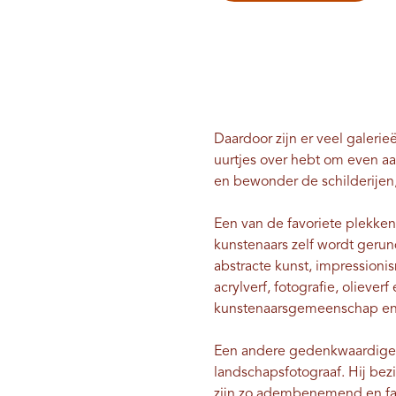
Daardoor zijn er veel galerie
uurtjes over hebt om even a
en bewonder de schilderijen,
Een van de favoriete plekke
kunstenaars zelf wordt geru
abstracte kunst, impressioni
acrylverf, fotografie, oliever
kunstenaarsgemeenschap en 
Een andere gedenkwaardige g
landschapsfotograaf. Hij bezi
zijn zo adembenemend en fasc