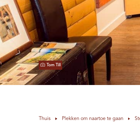
Tom Till
Thuis
Plekken om naartoe te gaan
St