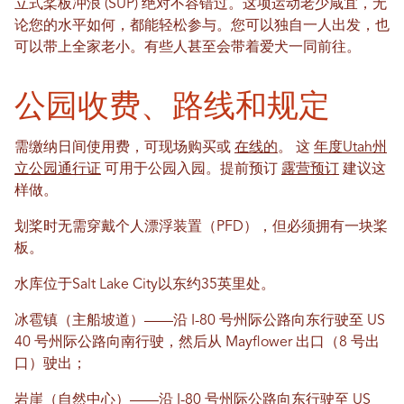
立式桨板冲浪 (SUP) 绝对不容错过。这项运动老少咸宜，无
论您的水平如何，都能轻松参与。您可以独自一人出发，也
可以带上全家老小。有些人甚至会带着爱犬一同前往。
公园收费、路线和规定
需缴纳日间使用费，可现场购买或
在线的
。 这
年度Utah州
立公园通行证
可用于公园入园。提前预订
露营预订
建议这
样做。
划桨时无需穿戴个人漂浮装置（PFD），但必须拥有一块桨
板。
水库位于Salt Lake City以东约35英里处。
冰雹镇（主船坡道）——沿 I-80 号州际公路向东行驶至 US
40 号州际公路向南行驶，然后从 Mayflower 出口（8 号出
口）驶出；
岩崖（自然中心）——沿 I-80 号州际公路向东行驶至 US