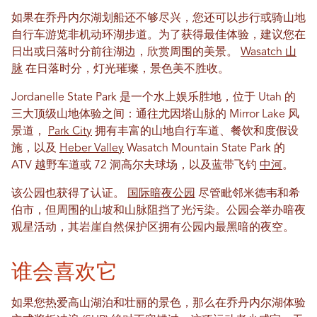
如果在乔丹内尔湖划船还不够尽兴，您还可以步行或骑山地
自行车游览非机动环湖步道。为了获得最佳体验，建议您在
日出或日落时分前往湖边，欣赏周围的美景。
Wasatch 山
脉
在日落时分，灯光璀璨，景色美不胜收。
Jordanelle State Park 是一个水上娱乐胜地，位于 Utah 的
三大顶级山地体验之间：通往尤因塔山脉的 Mirror Lake 风
景道，
Park City
拥有丰富的山地自行车道、餐饮和度假设
施，以及
Heber Valley
Wasatch Mountain State Park 的
ATV 越野车道或 72 洞高尔夫球场，以及蓝带飞钓
中河
。
该公园也获得了认证。
国际暗夜公园
尽管毗邻米德韦和希
伯市，但周围的山坡和山脉阻挡了光污染。公园会举办暗夜
观星活动，其岩崖自然保护区拥有公园内最黑暗的夜空。
谁会喜欢它
如果您热爱高山湖泊和壮丽的景色，那么在乔丹内尔湖体验