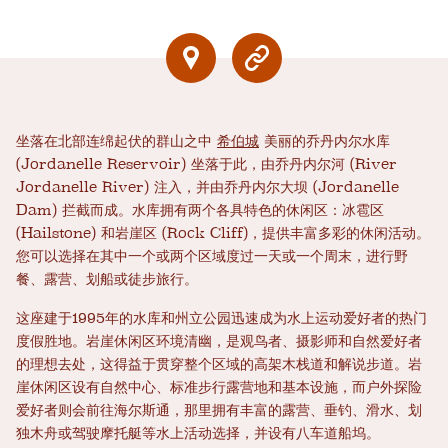
坐落在北部连绵起伏的群山之中
希伯城
美丽的乔丹内尔水库
(Jordanelle Reservoir) 坐落于此，由乔丹内尔河 (River
Jordanelle River) 注入，并由乔丹内尔大坝 (Jordanelle
Dam) 拦截而成。水库拥有两个各具特色的休闲区：冰雹区
(Hailstone) 和岩崖区 (Rock Cliff)，提供丰富多彩的休闲活动。
您可以选择在其中一个或两个区域度过一天或一个周末，进行野
餐、露营、划船或徒步旅行。
这座建于1995年的水库和州立公园迅速成为水上运动爱好者的热门
度假胜地。岩崖休闲区环境清幽，是观鸟者、摄影师和自然爱好者
的理想去处，这得益于贯穿整个区域的高架木栈道和解说步道。岩
崖休闲区设有自然中心、标准步行露营地和基本设施，而户外探险
爱好者则会前往海尔斯通，那里拥有丰富的露营、垂钓、滑水、划
独木舟或驾驶摩托艇等水上活动选择，并设有八车道船坞。