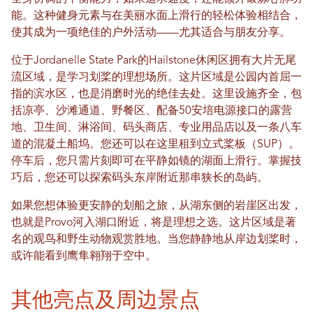
能。这种健身元素与在美丽水面上滑行的轻松体验相结合，
使其成为一项绝佳的户外活动——尤其适合与朋友分享。
位于Jordanelle State Park的Hailstone休闲区拥有大片无尾
流区域，是学习划桨的理想场所。这片区域是公园内首屈一
指的滨水区，也是消磨时光的绝佳去处。这里设施齐全，包
括凉亭、沙滩通道、野餐区、配备50安培电源接口的露营
地、卫生间、淋浴间、码头商店、专业用品店以及一条八车
道的混凝土船坞。您还可以在这里租到立式桨板（SUP）。
停车后，您只需片刻即可在平静如镜的湖面上滑行。掌握技
巧后，您还可以探索码头东岸附近那串狭长的岛屿。
如果您想体验更安静的划船之旅，从湖东侧的岩崖区出发，
也就是Provo河入湖口附近，将是理想之选。这片区域是著
名的观鸟和野生动物观赏胜地。当您静静地从岸边划桨时，
或许能看到鹰隼翱翔于空中。
其他亮点及周边景点