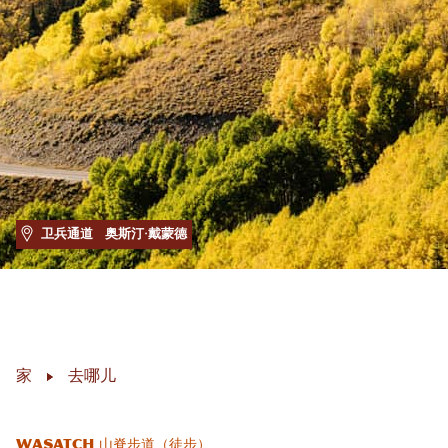
卫兵通道
奥斯汀·戴蒙德
家
去哪儿
Wasatch 山脊步道（徒步）