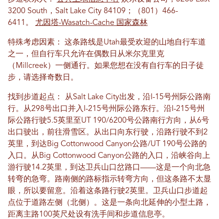
3200 South，Salt Lake City 84109；（801）466-
6411。
尤因塔-Wasatch-Cache 国家森林
特殊考虑因素：
这条路线是Utah最受欢迎的山地自行车道
之一，但自行车只允许在偶数日从米尔克里克
（Millcreek）一侧通行。如果您想在没有自行车的日子徒
步，请选择奇数日。
找到步道起点：
从Salt Lake City出发，沿I-15号州际公路南
行。从298号出口并入I-215号州际公路东行。沿I-215号州
际公路行驶5.5英里至UT 190/6200号公路南行方向，从6号
出口驶出，前往滑雪区。从出口向东行驶，沿路行驶不到2
英里，到达Big Cottonwood Canyon公路/UT 190号公路的
入口。从Big Cottonwood Canyon公路的入口，沿峡谷向上
游行驶14.2英里，到达卫兵山口岔路口——这是一个向北急
转弯的急弯。路南侧的路标指示转弯方向，但这条路不太显
眼，所以要留意。沿着这条路行驶2英里。卫兵山口步道起
点位于道路左侧（北侧）。这是一条向北延伸的小型土路，
距离主路100英尺处设有洗手间和步道信息亭。