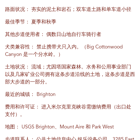
路面状况：
夯实的泥土和岩石；双车道土路和单车道小径
最佳季节：
夏季和秋季
其他步道使用者：
偶数日山地自行车骑行者
犬类兼容性：
禁止携带犬只入内。（Big Cottonwood
Canyon 是一个分水岭。）
土地状况：
流域；尤因塔国家森林。水务和公用事业部门
以及几家矿业公司拥有这条步道沿线的土地，这条步道是西
部大步道的一部分。
最近的城镇：
Brighton
费用和许可证：
进入米尔克里克峡谷需缴纳费用（出口处
支付）。
地图：
USGS Brighton、Mount Aire 和 Park West
步道联系人：
公共土地信息中心
娱乐设备公司，3285 East