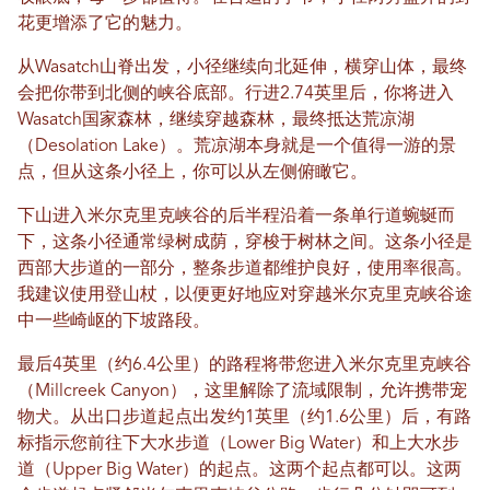
花更增添了它的魅力。
从Wasatch山脊出发，小径继续向北延伸，横穿山体，最终
会把你带到北侧的峡谷底部。行进2.74英里后，你将进入
Wasatch国家森林，继续穿越森林，最终抵达荒凉湖
（Desolation Lake）。荒凉湖本身就是一个值得一游的景
点，但从这条小径上，你可以从左侧俯瞰它。
下山进入米尔克里克峡谷的后半程沿着一条单行道蜿蜒而
下，这条小径通常绿树成荫，穿梭于树林之间。这条小径是
西部大步道的一部分，整条步道都维护良好，使用率很高。
我建议使用登山杖，以便更好地应对穿越米尔克里克峡谷途
中一些崎岖的下坡路段。
最后4英里（约6.4公里）的路程将带您进入米尔克里克峡谷
（Millcreek Canyon），这里解除了流域限制，允许携带宠
物犬。从出口步道起点出发约1英里（约1.6公里）后，有路
标指示您前往下大水步道（Lower Big Water）和上大水步
道（Upper Big Water）的起点。这两个起点都可以。这两