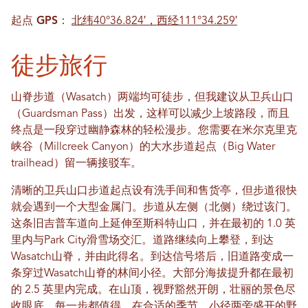
起点 GPS：
北纬40°36.824′，西经111°34.259′
徒步旅行
山脊步道（Wasatch）两端均可徒步，但我建议从卫兵山口
（Guardsman Pass）出发，这样可以减少上坡路段，而且
终点是一段穿过幽静森林的轻松漫步。您需要在米尔克里克
峡谷（Millcreek Canyon）的大水步道起点（Big Water
trailhead）留一辆接驳车。
清晰的卫兵山口步道起点设有洗手间和售货亭，但步道很快
就会遇到一个大型金属门。步道从左侧（北侧）绕过该门。
这条旧吉普车道向上延伸至斯科特山口，并在最初的 1.0 英
里内与Park City滑雪场交汇。道路继续向上攀登，到达
Wasatch山脊，并由此得名。到达信号塔后，旧道路变成一
条穿过Wasatch山脊的林间小径。大部分海拔提升都在最初
的 2.5 英里内完成。在山顶，视野豁然开朗，壮丽的景色尽
收眼底，每一步都值得。在合适的季节，小径两旁盛开的野