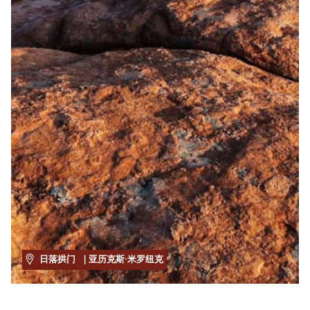
日落拱门
| 亚历克斯·米罗纽克