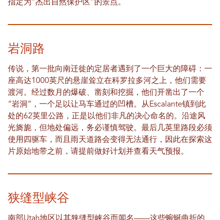
指定为“杰出自然保护区”的景点。
岩洞路
传说，第一批向南迁徙的定居者遇到了一个巨大的障碍：一
座高达1000英尺的悬崖耸立在科罗拉多河之上，他们需要
渡河。经过数月的爆破、凿刻和挖掘，他们开凿出了一个
“岩洞”，一个足以让马车通过的凹槽。从Escalante镇到此
处的62英里公路，正是以他们非凡的决心命名的。沿途风
光旖旎，但地处偏远，务必谨慎驾驶。最后几英里路段必须
使用四驱车，而且雨天道路会变得无法通行，因此在探索这
片原始地带之前，请提前做好计划并查看天气预报。
狭缝型峡谷
南部Utah地区以其狭缝型峡谷而闻名——这些蜿蜒曲折的