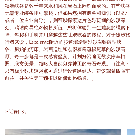
狭窄峡谷是数千年来水和风在岩石上雕刻而成的。有些峡谷
无需专业装备即可攀爬，但如果您拥有装备和知识（以及/
或者一位专业向导），则可以探索这片色彩斑斓的沙漠深
处。聘请向导绝对物超所值，您将体验到一生难忘的绳索下
降、攀​​爬和手脚并用穿越这些壮观峡谷的旅程。对于徒步旅
行者来说，Escalante附近的步道蜿蜒穿过砂岩狭缝型峡
谷、原始的河床、岩画遗址和点缀着稀疏鼠尾草的沙漠高
原。每一步都是一次感官盛宴。计划好沿途无数次停车拍
照、欣赏美景、领略大自然鬼斧神工的奇石奇观。（注意：
只有极少数步道起点可通过铺设道路到达。建议驾驶四驱车
前往，并关注天气预报以确保道路畅通。）
附近有什么