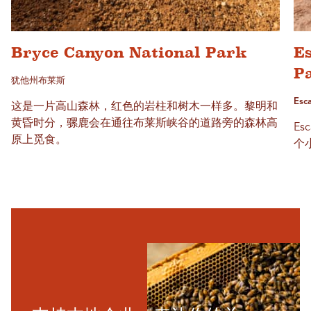
Bryce Canyon National Park
Es
P
犹他州布莱斯
Esc
这是一片高山森林，红色的岩柱和树木一样多。黎明和
黄昏时分，骡鹿会在通往布莱斯峡谷的道路旁的森林高
Es
原上觅食。
个